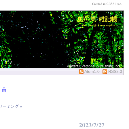
Created in 0.3581 sec.
Powerful Perspnal-publishing Tool
Atom1.0
RSS2.0
ーミング »
2023/7/27