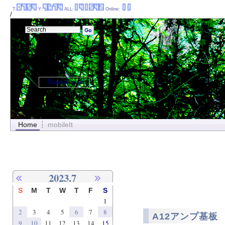
T:
Y:
ALL:
Online:
/
ThemePanel
Home
mobileIt
2023.7
S
M
T
W
T
F
S
1
2
3
4
5
6
7
8
A12アンプ基板 
9
10
11
12
13
14
15