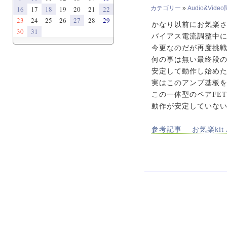
16
17
18
19
20
21
22
カテゴリー
»
Audio&Vide
23
24
25
26
27
28
29
かなり以前にお気楽さん
30
31
バイアス電流調整中に
今更なのだが再度挑戦
何の事は無い最終段のT
安定して動作し始めた
実はこのアンプ基板を
この一体型のペアFE
動作が安定していない
参考記事 お気楽kit 