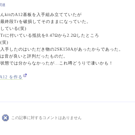
o関連
kitのA12基板を入手組み立てていたが
最終段Trを破損してそのままになっていた。
している(笑)
rに付いている抵抗を0.47Ωから2.2Ωしたところ
(笑)
入手したのはいただき物の2SK150Aがあったからであった。
Tは音が良いと評判だったものだ。
状態では分からなかったが...これ噂どうりで凄いかも！
A12 を作る
この記事に対するコメントはありません