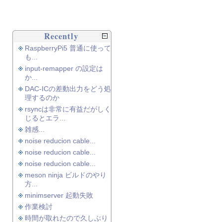
Recently
RaspberryPi5 普通に使って
も...
input-remapper の設定は
か...
DAC-ICの差動出力をどう処
理するのか
rsyncは非常に有益だがしく
じるとエラ...
雑感...
noise reducion cable...
noise reducion cable...
noise reducion cable...
meson ninja ビルドのやり
方...
minimserver 起動失敗
作業検討
時間が取れたので久しぶり