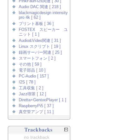
PinkFaun-i2s関連 [ 30 ]
Audio DAC 関連 [ 218 ]
blackmagicdesign intensity
pro 4k [ 62 ]
プリント基板 [ 36 ]
FOSTEX スピーカー ユ
ニット [ 1 ]
Audio&Video関連 [ 31 ]
Linux スクリプト [ 19 ]
録画サーバー関連 [ 25 ]
スマートフォン [ 2 ]
その他 [ 59 ]
電子部品 [ 10 ]
PC-Audio [ 157 ]
I2S [ 78 ]
工具収集 [ 2 ]
Jazz喫茶 [ 12 ]
Diretta+GentooPlayer [ 1 ]
RaspberryPi5 [ 37 ]
真空管アンプ [ 11 ]
Trackbacks
no trackback