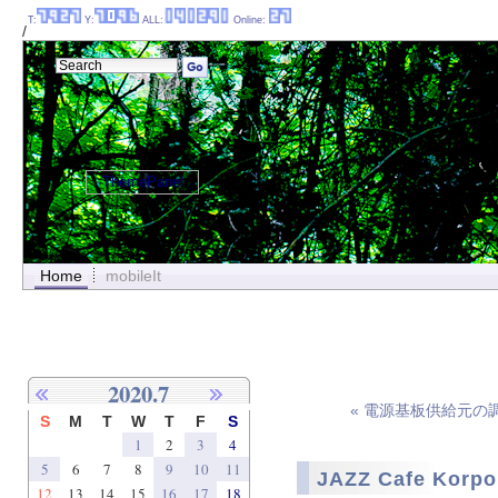
T:
Y:
ALL:
Online:
/
ThemePanel
Home
mobileIt
2020.7
« 電源基板供給元の
S
M
T
W
T
F
S
1
2
3
4
5
6
7
8
9
10
11
JAZZ Cafe Ko
12
13
14
15
16
17
18