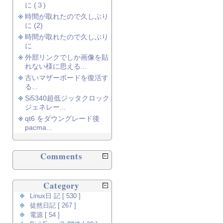
に (３)
時間が取れたので久しぶり
に (2)
時間が取れたので久しぶり
に
外部リンクでしか画像を貼
れない様に思える...
古いマザーボードを復活す
る...
Si5340超低ジッタクロック
ジェネレー...
qt6 をダウングレード後
pacma...
Comments
Category
Linux日 記 [ 530 ]
徒然日記 [ 267 ]
電源 [ 54 ]