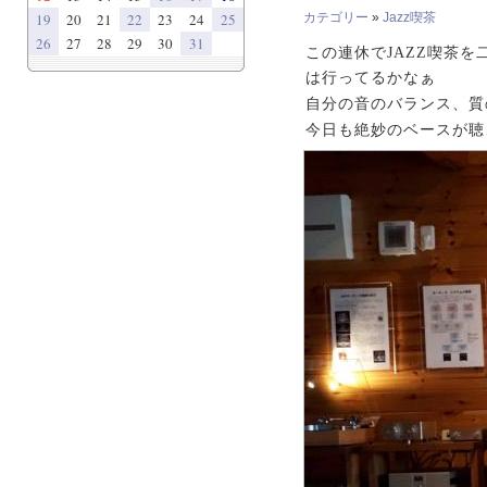
19
20
21
22
23
24
25
カテゴリー
»
Jazz喫茶
26
27
28
29
30
31
この連休でJAZZ喫茶
は行ってるかなぁ
自分の音のバランス、質
今日も絶妙のベースが聴