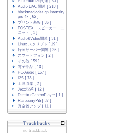
PinkFaun-i2s関連 [ 30 ]
Audio DAC 関連 [ 218 ]
blackmagicdesign intensity
pro 4k [ 62 ]
プリント基板 [ 36 ]
FOSTEX スピーカー ユ
ニット [ 1 ]
Audio&Video関連 [ 31 ]
Linux スクリプト [ 19 ]
録画サーバー関連 [ 25 ]
スマートフォン [ 2 ]
その他 [ 59 ]
電子部品 [ 10 ]
PC-Audio [ 157 ]
I2S [ 78 ]
工具収集 [ 2 ]
Jazz喫茶 [ 12 ]
Diretta+GentooPlayer [ 1 ]
RaspberryPi5 [ 37 ]
真空管アンプ [ 11 ]
Trackbacks
no trackback