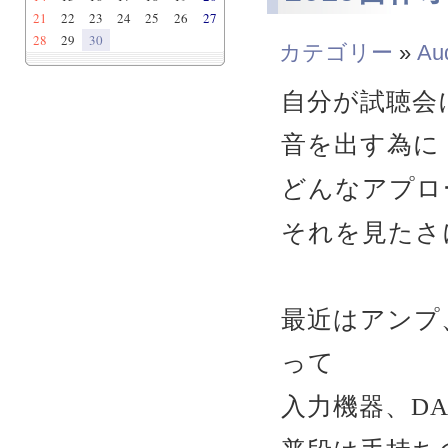
21
22
23
24
25
26
27
28
29
30
カテゴリー
»
Au
自分が試聴会
音を出す為に
どんなアプロ
それを見たさに.
最近はアンプ
って
入力機器、D