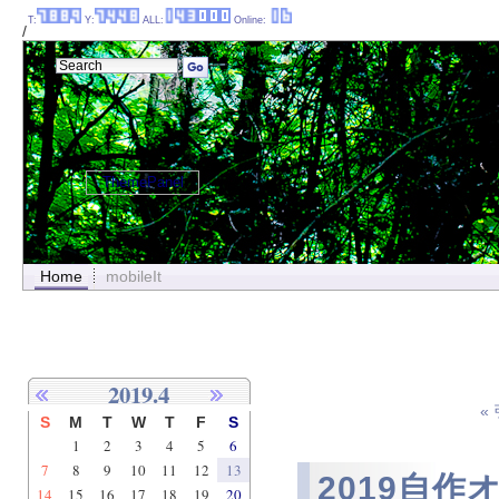
T:
Y:
ALL:
Online:
/
ThemePanel
Home
mobileIt
2019.4
«
S
M
T
W
T
F
S
1
2
3
4
5
6
7
8
9
10
11
12
13
2019自作
14
15
16
17
18
19
20