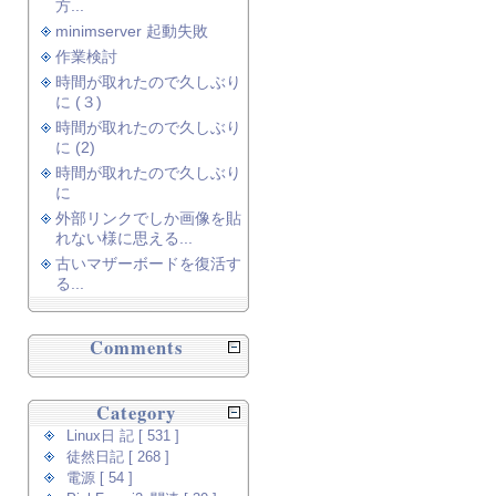
方...
minimserver 起動失敗
作業検討
時間が取れたので久しぶり
に (３)
時間が取れたので久しぶり
に (2)
時間が取れたので久しぶり
に
外部リンクでしか画像を貼
れない様に思える...
古いマザーボードを復活す
る...
Comments
Category
Linux日 記 [ 531 ]
徒然日記 [ 268 ]
電源 [ 54 ]