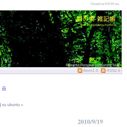
Created in 0.0310 sec.
Powerful Perspnal-publishing Tool
Atom1.0
RSS2.0
|
su ubuntu »
2010/9/19