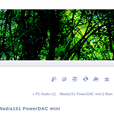
« PC Audio (1) Wadia151 PowerDAC mini
|
Main
Wadia151 PowerDAC mini