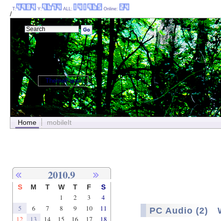
T:
Y:
ALL:
Online:
/
ThemePanel
Home
mobileIt
2010.9
S
M
T
W
T
F
S
1
2
3
4
5
6
7
8
9
10
11
PC Audio (2) 
12
13
14
15
16
17
18