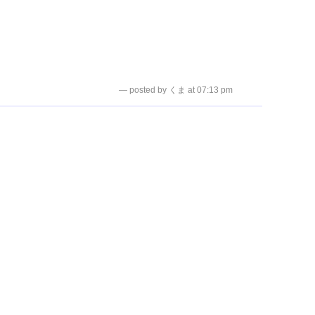
— posted by くま at 07:13 pm