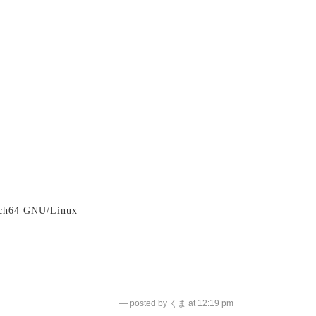
rch64 GNU/Linux
— posted by くま at 12:19 pm