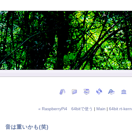
« RaspberryPi4 64bitで使う
|
Main
|
64bit rt-ke
も 音は重いかも(笑)