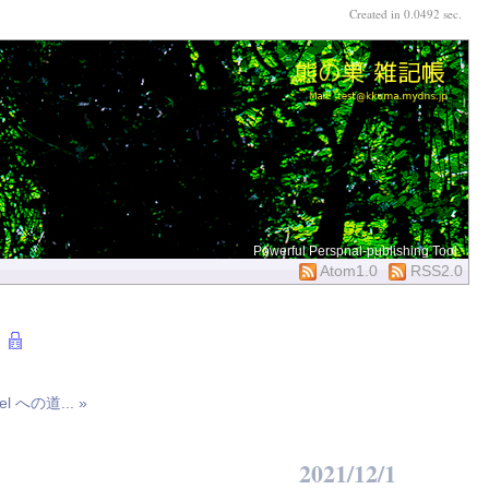
Created in 0.0492 sec.
Powerful Perspnal-publishing Tool
Atom1.0
RSS2.0
rnel への道... »
2021/12/1