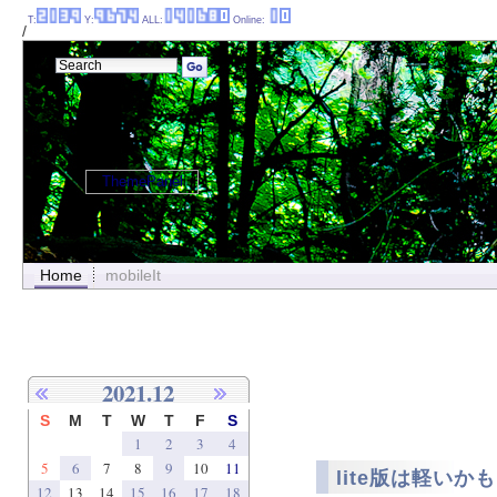
T:
Y:
ALL:
Online:
/
ThemePanel
Home
mobileIt
2021.12
S
M
T
W
T
F
S
1
2
3
4
5
6
7
8
9
10
11
lite版は軽いか
12
13
14
15
16
17
18