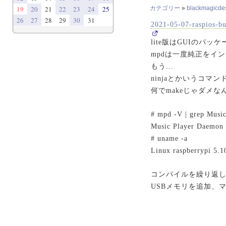
19
20
21
22
23
24
25
カテゴリー
»
blackmagicdesi
26
27
28
29
30
31
2021-05-07-raspios-bu
lite版はGUIのパ
mpdは一度純正をイ
もう...
ninjaとかいうコマ
何でmakeじゃダメな
# mpd -V | grep Musi
Music Player Daemon 
# uname -a
Linux raspberrypi 5
コンパイルを繰り返し
USBメモリを追加、マ