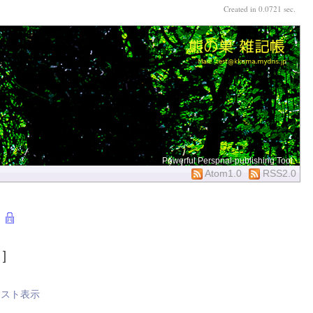
Created in 0.0721 sec.
Powerful Perspnal-publishing Tool
Atom1.0
RSS2.0
]
リスト表示