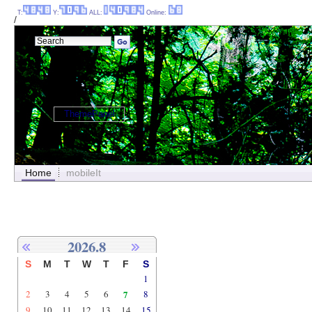
T:
Y:
ALL:
Online:
/
ThemePanel
Home
mobileIt
2026.8
S
M
T
W
T
F
S
1
2
3
4
5
6
7
8
9
10
11
12
13
14
15