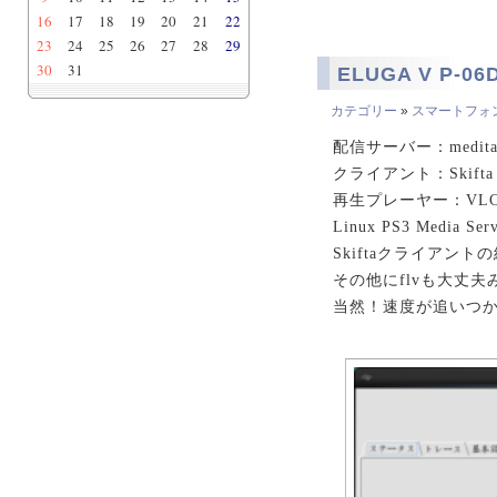
16
17
18
19
20
21
22
23
24
25
26
27
28
29
30
31
ELUGA V P-06
カテゴリー
»
スマートフォ
配信サーバー：medita
クライアント：Skifta
再生プレーヤー：VL
Linux PS3 Media
Skiftaクライアン
その他にflvも大丈夫
当然！速度が追いつか