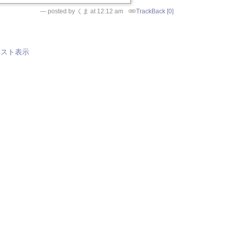
— posted by くま at 12:12 am
TrackBack [0]
リスト表示