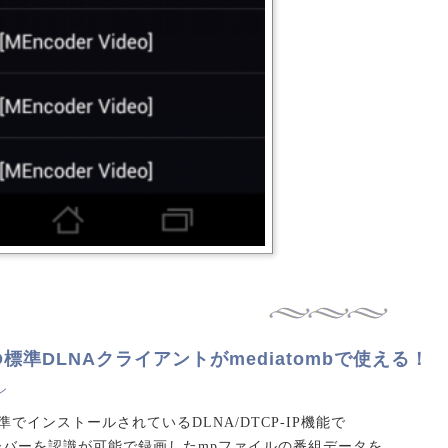
06D標準DLNAクライアントがmediatombで使える！
ン
Dで標準でインストールされているDLNA/DTCP-IP機能で
ombサーバーを認識が可能で録画したmpファイルの番組データを