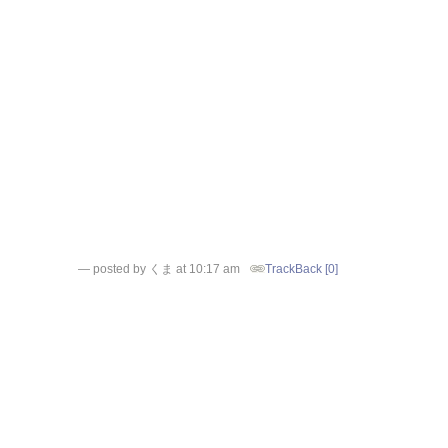
— posted by くま at 10:17 am
TrackBack [0]