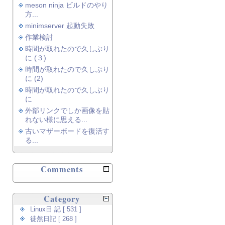
meson ninja ビルドのやり
方...
minimserver 起動失敗
作業検討
時間が取れたので久しぶり
に (３)
時間が取れたので久しぶり
に (2)
時間が取れたので久しぶり
に
外部リンクでしか画像を貼
れない様に思える...
古いマザーボードを復活す
る...
Comments
Category
Linux日 記 [ 531 ]
徒然日記 [ 268 ]