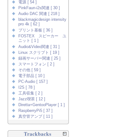
電源 [ 54 ]
PinkFaun-i2s関連 [ 30 ]
Audio DAC 関連 [ 218 ]
blackmagicdesign intensity
pro 4k [ 62 ]
プリント基板 [ 36 ]
FOSTEX スピーカー ユ
ニット [ 1 ]
Audio&Video関連 [ 31 ]
Linux スクリプト [ 19 ]
録画サーバー関連 [ 25 ]
スマートフォン [ 2 ]
その他 [ 59 ]
電子部品 [ 10 ]
PC-Audio [ 157 ]
I2S [ 78 ]
工具収集 [ 2 ]
Jazz喫茶 [ 12 ]
Diretta+GentooPlayer [ 1 ]
RaspberryPi5 [ 37 ]
真空管アンプ [ 11 ]
Trackbacks