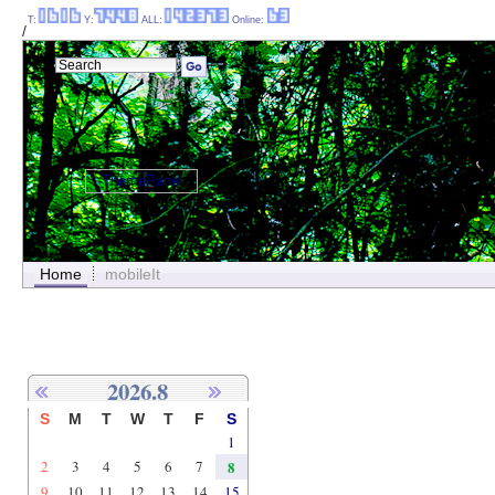
T:
Y:
ALL:
Online:
/
ThemePanel
Home
mobileIt
2026.8
S
M
T
W
T
F
S
1
2
3
4
5
6
7
8
9
10
11
12
13
14
15