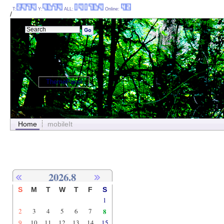
T:
Y:
ALL:
Online:
/
ThemePanel
Home
mobileIt
2026.8
S
M
T
W
T
F
S
1
2
3
4
5
6
7
8
9
10
11
12
13
14
15