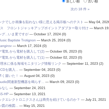
新しい順
古い順
次の 18 件 »
ンクでしか画像を貼れない様に思える掲示板へのテスト
—
May 04, 202
リス フロントジャッキアップポイントアダプター取り付け
—
March 19
グ...いま更ですが
—
October 17, 2024
(0)
Music Baptiste Trotignon
—
March 25, 2024
(0)
jangirov
—
March 17, 2024
(0)
電気 から電材を購入して(2)
—
October 05, 2023
(0)
電気 から電材を購入して(1)
—
October 02, 2023
(0)
S処理水に係る海域モニタリング情報リンク
—
September 11, 2023
(2)
 CDを購入...
—
September 04, 2023
(0)
早く届いた！
—
August 04, 2023
(0)
でAudio関連新型機器を鳴らす...
—
March 09, 2023
(0)
ルなし
—
September 24, 2021
SS-HP
—
September 13, 2021
ックエレクトロニクスさんは商売を続けているのか？
—
July 21, 2021
図の検図...
—
May 15, 2021