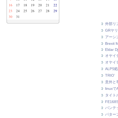
16
17
18
19
20
21
22
23
24
25
26
27
28
29
30
31
外部リ
GRヤ
アーシン
Brexit 
Eldar D
オヤイデ
オヤイデ
ALP
TRIO’
意外と
linux
タイト
FE168
バンテ
パターン