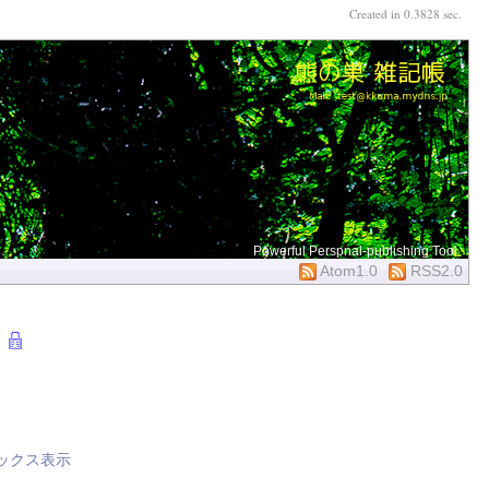
Created in 0.3828 sec.
Powerful Perspnal-publishing Tool
Atom1.0
RSS2.0
ックス表示