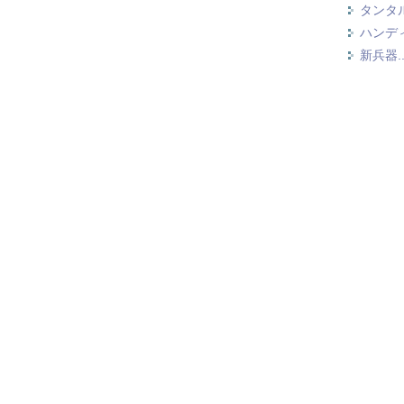
タンタ
ハンデ
新兵器..