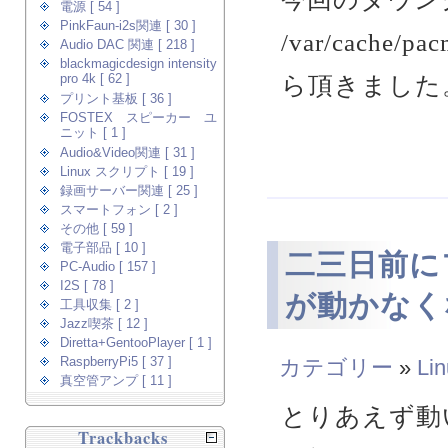
電源 [ 54 ]
PinkFaun-i2s関連 [ 30 ]
/var/cache/pa
Audio DAC 関連 [ 218 ]
blackmagicdesign intensity
ら頂きました。
pro 4k [ 62 ]
プリント基板 [ 36 ]
FOSTEX スピーカー ユ
ニット [ 1 ]
Audio&Video関連 [ 31 ]
Linux スクリプト [ 19 ]
録画サーバー関連 [ 25 ]
スマートフォン [ 2 ]
その他 [ 59 ]
電子部品 [ 10 ]
二三日前にフ
PC-Audio [ 157 ]
I2S [ 78 ]
が動かなくな
工具収集 [ 2 ]
Jazz喫茶 [ 12 ]
Diretta+GentooPlayer [ 1 ]
カテゴリー
»
Li
RaspberryPi5 [ 37 ]
真空管アンプ [ 11 ]
とりあえず動
Trackbacks