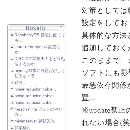
対策としては特
設定をしてお
Recently
具体的な方法
RaspberryPi5 普通に使って
も...
追加しておく
input-remapper の設定は
か...
このままで pa
DAC-ICの差動出力をどう処
理するのか
rsyncは非常に有益だがしく
ソフトにも影
じるとエラ...
雑感...
最悪依存関係
noise reducion cable...
置...
noise reducion cable...
noise reducion cable...
※update
meson ninja ビルドのやり
方...
れない場合(笑)
minimserver 起動失敗
作業検討