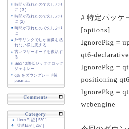
時間が取れたので久しぶり
に (３)
# 特定パッケー
時間が取れたので久しぶり
に (2)
[options]
時間が取れたので久しぶり
に
外部リンクでしか画像を貼
IgnorePkg = up
れない様に思える...
古いマザーボードを復活す
qt6-declarative
る...
Si5340超低ジッタクロック
IgnorePkg = qt
ジェネレー...
qt6 をダウングレード後
positioning qt
pacma...
IgnorePkg = qt
Comments
webengine
Category
Linux日 記 [ 530 ]
徒然日記 [ 267 ]
今回のダウン