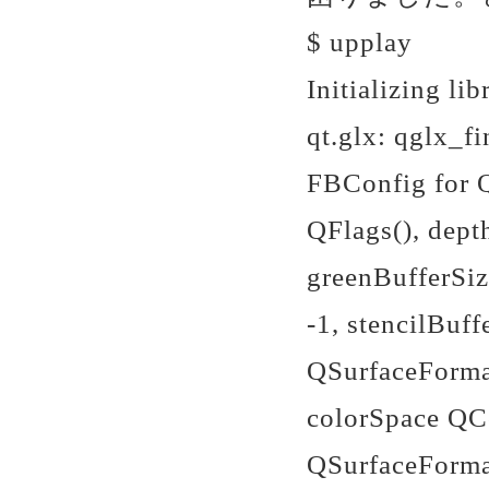
$ upplay
Initializing li
qt.glx: qglx_f
FBConfig for Q
QFlags
(), dept
greenBufferSiz
-1, stencilBuf
QSurfaceFormat
colorSpace QCo
QSurfaceForma