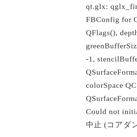
qt.glx: qglx_f
FBConfig for Q
QFlags
(), dept
greenBufferSiz
-1, stencilBuf
QSurfaceFormat
colorSpace QCo
QSurfaceForma
Could not init
中止 (コアダンプ