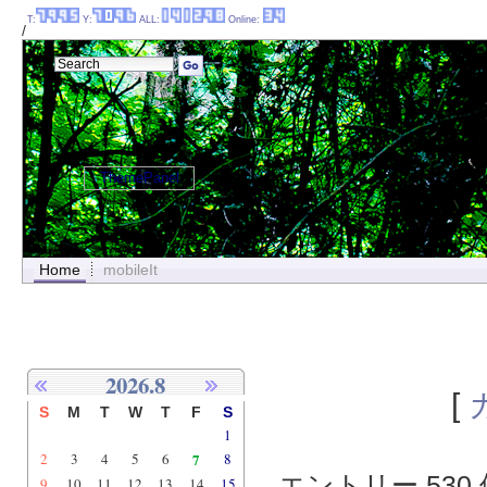
T:
Y:
ALL:
Online:
/
ThemePanel
Home
mobileIt
2026.8
[
S
M
T
W
T
F
S
1
2
3
4
5
6
7
8
エントリー 530 
9
10
11
12
13
14
15