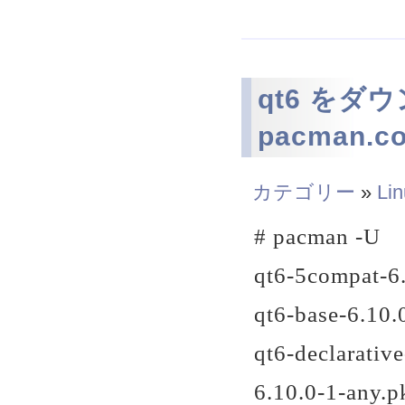
qt6 をダ
pacman.
カテゴリー
»
Li
# pacman -U
qt6-5compat-6.
qt6-base-6.10.
qt6-declarativ
6.10.0-1-any.pk