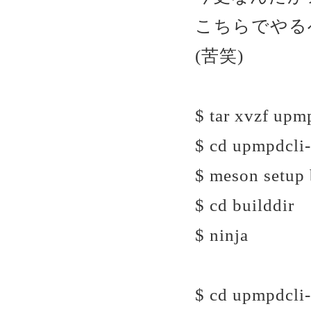
こちらでやる
(苦笑)
$ tar xvzf upmp
$ cd upmpdcli-
$ meson setup 
$ cd builddir
$ ninja
$ cd upmpdcli-