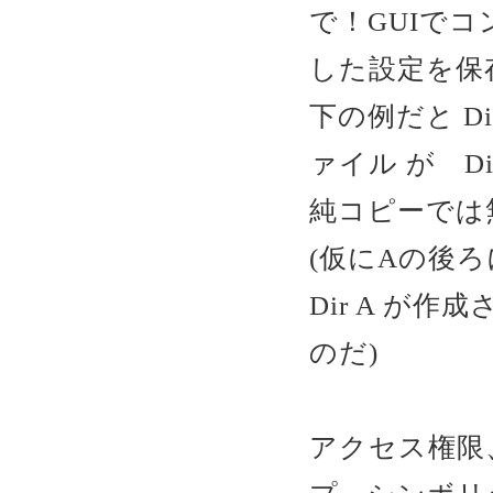
で！GUIで
した設定を保
下の例だと D
ァイル が D
純コピーでは
(仮にAの後ろ
Dir A が
のだ)
アクセス権限