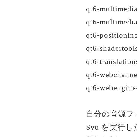
qt6-multimedia
qt6-multimedia
qt6-positionin
qt6-shadertool
qt6-translation
qt6-webchannel
qt6-webengine-
自分の音源ファイ
Syu を実