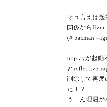
そう言えば起動
関係からllv
(# pacman --ig
upplayが起
とreflectiv
削除して再度u
た！？
うーん理屈が