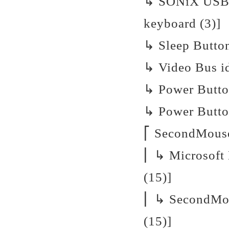
↳ SONiX USB D
keyboard (3)]
↳ Sleep Button
↳ Video Bus id
↳ Power Button
↳ Power Button
⎡ SecondMouse 
⎜ ↳ Microsoft 
(15)]
⎜ ↳ SecondMou
(15)]