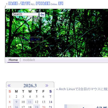
T:
Y:
ALL:
Online:
/
ThemePanel
Home
mobileIt
2026.3
« Arch Linuxで2台目のマ
S
M
T
W
T
F
S
1
2
3
4
5
6
7
8
9
10
11
12
13
14
15
16
17
18
19
20
21