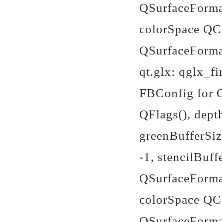
QSurfaceFormat
colorSpace QCo
QSurfaceForma
qt.glx: qglx_f
FBConfig for Q
QFlags
(), dept
greenBufferSiz
-1, stencilBuf
QSurfaceFormat
colorSpace QCo
QSurfaceForma