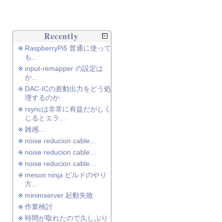
Recently
RaspberryPi5 普通に使って
も...
input-remapper の設定は
か...
DAC-ICの差動出力をどう処
理するのか
rsyncは非常に有益だがしく
じるとエラ...
雑感...
noise reducion cable...
noise reducion cable...
noise reducion cable...
meson ninja ビルドのやり
方...
minimserver 起動失敗
作業検討
時間が取れたので久しぶり