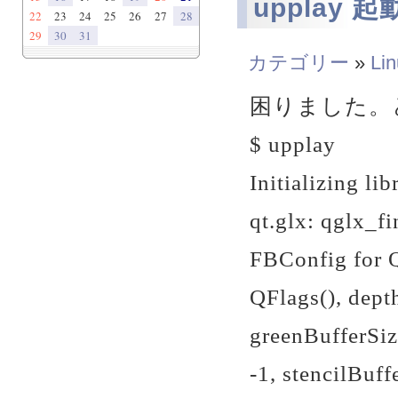
upplay 
22
23
24
25
26
27
28
29
30
31
カテゴリー
»
Li
困りました。
$ upplay
Initializing li
qt.glx: qglx_f
FBConfig for Q
QFlags
(), dept
greenBufferSiz
-1, stencilBuf