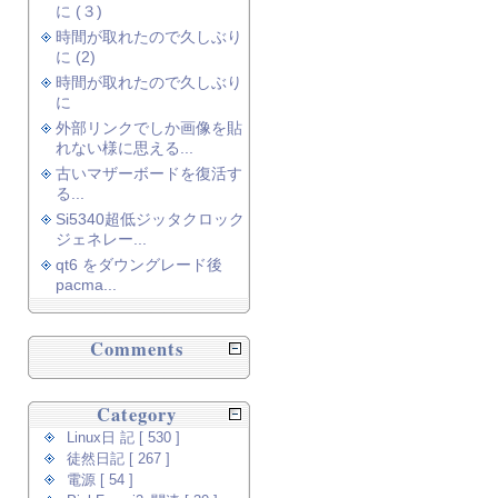
に (３)
時間が取れたので久しぶり
に (2)
時間が取れたので久しぶり
に
外部リンクでしか画像を貼
れない様に思える...
古いマザーボードを復活す
る...
Si5340超低ジッタクロック
ジェネレー...
qt6 をダウングレード後
pacma...
Comments
Category
Linux日 記 [ 530 ]
徒然日記 [ 267 ]
電源 [ 54 ]