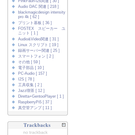
PinkFaun-i2s関連 [ 30 ]
Audio DAC 関連 [ 218 ]
blackmagicdesign intensity
pro 4k [ 62 ]
プリント基板 [ 36 ]
FOSTEX スピーカー ユ
ニット [ 1 ]
Audio&Video関連 [ 31 ]
Linux スクリプト [ 19 ]
録画サーバー関連 [ 25 ]
スマートフォン [ 2 ]
その他 [ 59 ]
電子部品 [ 10 ]
PC-Audio [ 157 ]
I2S [ 78 ]
工具収集 [ 2 ]
Jazz喫茶 [ 12 ]
Diretta+GentooPlayer [ 1 ]
RaspberryPi5 [ 37 ]
真空管アンプ [ 11 ]
Trackbacks
no trackback