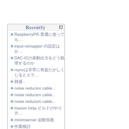
Recently
RaspberryPi5 普通に使って
も...
input-remapper の設定は
か...
DAC-ICの差動出力をどう処
理するのか
rsyncは非常に有益だがしく
じるとエラ...
雑感...
noise reducion cable...
noise reducion cable...
noise reducion cable...
meson ninja ビルドのやり
方...
minimserver 起動失敗
作業検討