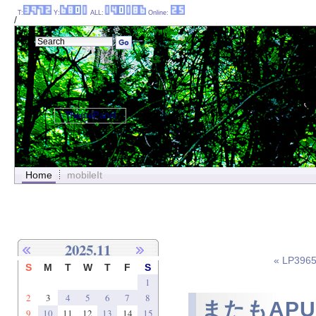
T:
Y:
ALL:
Online:
/
ThemePanel
Home
mobileIt
2025.11
« LP39
S
M
T
W
T
F
S
1
2
3
4
5
6
7
8
またもAPU1
9
10
11
12
13
14
15