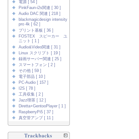
電源 [ 54 ]
PinkFaun-i2s関連 [ 30 ]
Audio DAC 関連 [ 218 ]
blackmagicdesign intensity
pro 4k [ 62 ]
プリント基板 [ 36 ]
FOSTEX スピーカー ユ
ニット [ 1 ]
Audio&Video関連 [ 31 ]
Linux スクリプト [ 19 ]
録画サーバー関連 [ 25 ]
スマートフォン [ 2 ]
その他 [ 59 ]
電子部品 [ 10 ]
PC-Audio [ 157 ]
I2S [ 78 ]
工具収集 [ 2 ]
Jazz喫茶 [ 12 ]
Diretta+GentooPlayer [ 1 ]
RaspberryPi5 [ 37 ]
真空管アンプ [ 11 ]
Trackbacks