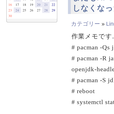
16
17
18
19
20
21
22
しなくなった
23
24
25
26
27
28
29
30
カテゴリー
»
Li
作業メモです..
# pacman -Qs 
# pacman -R ja
openjdk-headl
# pacman -S j
# reboot
# systemctl sta