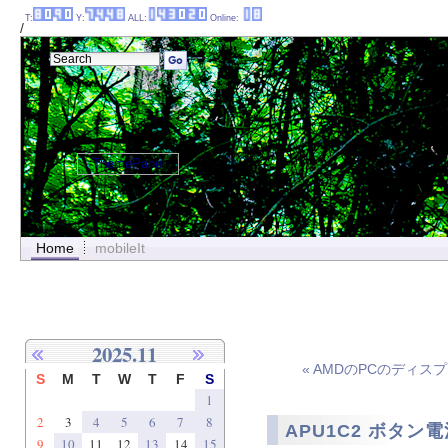
T:
Y:
ALL:
Online:
/
ThemePanel
Home
mobileIt
2025.11
« AMDのPCのディス
S
M
T
W
T
F
S
1
2
3
4
5
6
7
8
APU1C2 ボタン電
9
10
11
12
13
14
15