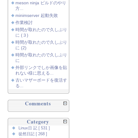
meson ninja ビルドのやり
方...
minimserver 起動失敗
作業検討
時間が取れたので久しぶり
に (３)
時間が取れたので久しぶり
に (2)
時間が取れたので久しぶり
に
外部リンクでしか画像を貼
れない様に思える...
古いマザーボードを復活す
る...
Comments
Category
Linux日 記 [ 531 ]
徒然日記 [ 268 ]