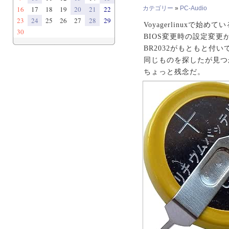
16
17
18
19
20
21
22
カテゴリー
»
PC-Audio
23
24
25
26
27
28
29
Voyagerlinuxで
30
BIOS変更時の設定変更
BR2032がもともと付
同じものを探したが見つから
ちょっと残念だ。