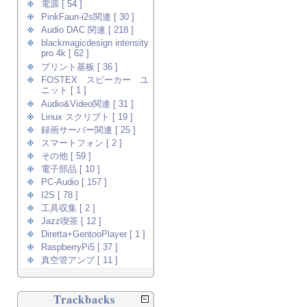
電源 [ 54 ]
PinkFaun-i2s関連 [ 30 ]
Audio DAC 関連 [ 218 ]
blackmagicdesign intensity
pro 4k [ 62 ]
プリント基板 [ 36 ]
FOSTEX スピーカー ユ
ニット [ 1 ]
Audio&Video関連 [ 31 ]
Linux スクリプト [ 19 ]
録画サーバー関連 [ 25 ]
スマートフォン [ 2 ]
その他 [ 59 ]
電子部品 [ 10 ]
PC-Audio [ 157 ]
I2S [ 78 ]
工具収集 [ 2 ]
Jazz喫茶 [ 12 ]
Diretta+GentooPlayer [ 1 ]
RaspberryPi5 [ 37 ]
真空管アンプ [ 11 ]
Trackbacks