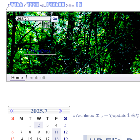
T:
Y:
ALL:
Online:
/
ThemePanel
Home
mobileIt
2025.7
« Archlinux エラーでupdate出
S
M
T
W
T
F
S
1
2
3
4
5
6
7
8
9
10
11
12
13
14
15
16
17
18
19