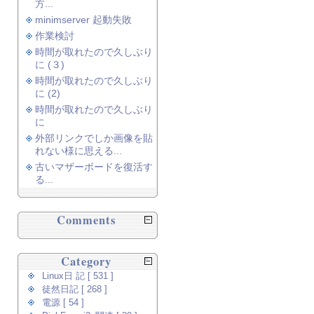
方...
minimserver 起動失敗
作業検討
時間が取れたので久しぶり
に (３)
時間が取れたので久しぶり
に (2)
時間が取れたので久しぶり
に
外部リンクでしか画像を貼
れない様に思える...
古いマザーボードを復活す
る...
Comments
Category
Linux日 記 [ 531 ]
徒然日記 [ 268 ]
電源 [ 54 ]