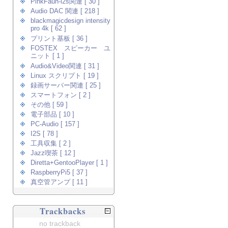
PinkFaun-i2s関連 [ 30 ]
Audio DAC 関連 [ 218 ]
blackmagicdesign intensity
pro 4k [ 62 ]
プリント基板 [ 36 ]
FOSTEX スピーカー ユ
ニット [ 1 ]
Audio&Video関連 [ 31 ]
Linux スクリプト [ 19 ]
録画サーバー関連 [ 25 ]
スマートフォン [ 2 ]
その他 [ 59 ]
電子部品 [ 10 ]
PC-Audio [ 157 ]
I2S [ 78 ]
工具収集 [ 2 ]
Jazz喫茶 [ 12 ]
Diretta+GentooPlayer [ 1 ]
RaspberryPi5 [ 37 ]
真空管アンプ [ 11 ]
Trackbacks
no trackback