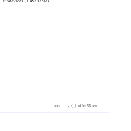
subdevices (1 available)
— posted by くま at 04:55 pm