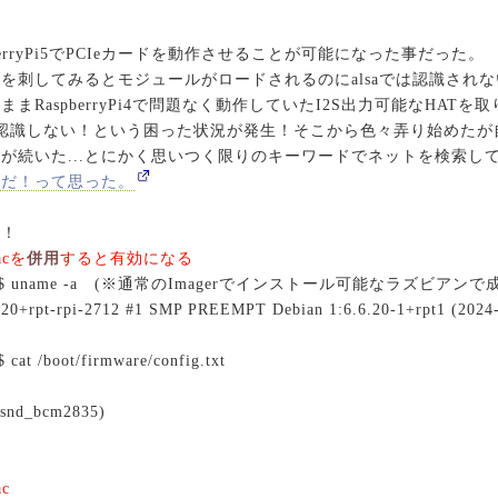
berryPi5でPCIeカードを動作させることが可能になった事だった。
を刺してみるとモジュールがロードされるのにalsaでは認識され
まRaspberryPi4で問題なく動作していたI2S出力可能なHATを
を認識しない！という困った状況が発生！そこから色々弄り始めたが
が続いた...とにかく思いつく限りのキーワードでネットを検索し
れだ！って思った。
！！
dacを
併用
すると有効になる
rypi:~$ uname -a (※通常のImagerでインストール可能なラズビ
6.20+rpt-rpi-2712 #1 SMP PREEMPT Debian 1:6.6.20-1+rpt1 (2024
cat /boot/firmware/config.txt
s snd_bcm2835)
ac