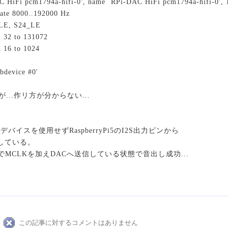
 HiFi pcm1794a-hifi-0', name `RPi-DAC HiFi pcm1794a-hifi-0', 1 
rate 8000..192000 Hz
_LE, S24_LE
m 32 to 131072
m 16 to 1024
bdevice #0'
が...作リ方が分からない...
イスを使用せずRaspberryPi5のI2S出力ピンから
出している。
板でMCLKを加えDACへ送信している状態で音出し成功...
この記事に対するコメントはありません