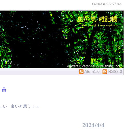
Created in 0.3497 sec.
Powerful Perspnal-publishing Tool
Atom1.0
RSS2.0
しい 良いと思う！ »
2024/4/4