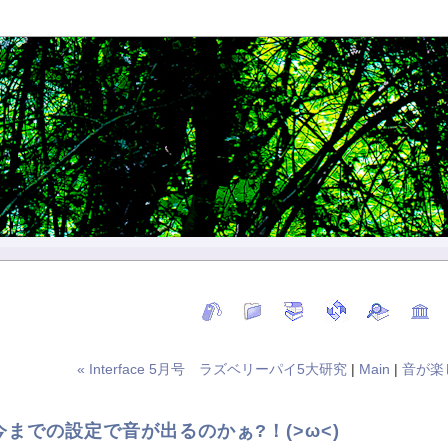
« Interface 5月号 ラズベリーパイ5大研究
|
Main
|
音が楽
i5 今までの設定で音が出るのかぁ?！(>ω<)