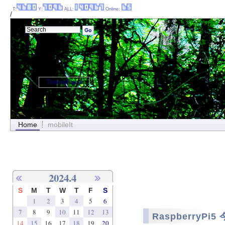
T:
Y:
ALL:
Online:
/
ThemePanel
Home
mobileIt
2024.4
S
M
T
W
T
F
S
1
2
3
4
5
6
7
8
9
10
11
12
13
RaspberryP
14
15
16
17
18
19
20