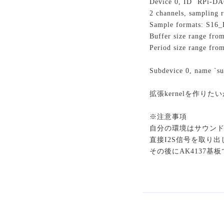
Device 0, ID `RPi-DAC
2 channels, sampling 
Sample formats: S16
Buffer size range fro
Period size range fro
Subdevice 0, name `su
拡張kernelを作りたい
※注意事項
自分の環境はサウンドデバ
直接I2S信号を取り
その後にAK4137基