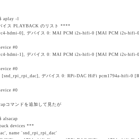
 aplay -l
イス PLAYBACK のリスト ****
4-hdmi-0], デバイス 0: MAI PCM i2s-hifi-0 [MAI PCM i2s-hifi-0
vice #0
4-hdmi-1], デバイス 0: MAI PCM i2s-hifi-0 [MAI PCM i2s-hifi-0
vice #0
 [snd_rpi_rpi_dac], デバイス 0: RPi-DAC HiFi pcm1794a-hifi-0 [R
vice #0
acapコマンドを追加して見たが
 alsacap
back devices ***
dac', name `snd_rpi_rpi_dac'