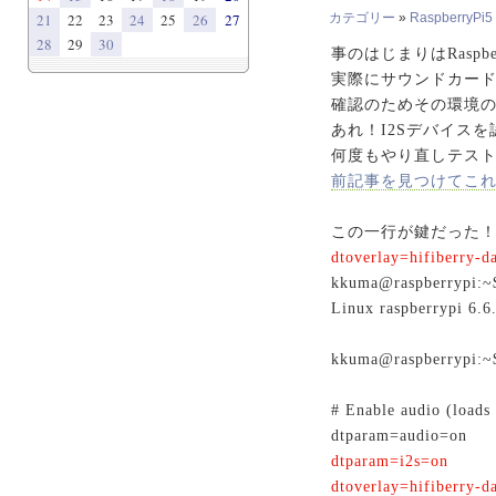
21
22
23
24
25
26
27
カテゴリー
»
RaspberryPi5
28
29
30
事のはじまりはRasp
実際にサウンドカード
確認のためその環境のま
あれ！I2Sデバイス
何度もやり直しテスト
前記事を見つけてこ
この一行が鍵だった
dtoverlay=hifiberry-
kkuma@raspber
Linux raspberrypi 6.
kkuma@raspberrypi:~$ 
# Enable audio (load
dtparam=audio=on
dtparam=i2s=on
dtoverlay=hifiberry-d