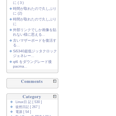
に (３)
時間が取れたので久しぶり
に (2)
時間が取れたので久しぶり
に
外部リンクでしか画像を貼
れない様に思える...
古いマザーボードを復活す
る...
Si5340超低ジッタクロック
ジェネレー...
qt6 をダウングレード後
pacma...
Comments
Category
Linux日 記 [ 530 ]
徒然日記 [ 267 ]
電源 [ 54 ]