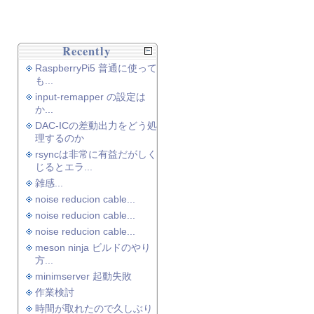
Recently
RaspberryPi5 普通に使って
も...
input-remapper の設定は
か...
DAC-ICの差動出力をどう処
理するのか
rsyncは非常に有益だがしく
じるとエラ...
雑感...
noise reducion cable...
noise reducion cable...
noise reducion cable...
meson ninja ビルドのやり
方...
minimserver 起動失敗
作業検討
時間が取れたので久しぶり