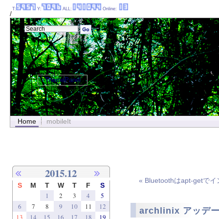
T:
Y:
ALL:
Online:
/
ThemePanel
Home
mobileIt
2015.12
« Bluetoothはapt-ge
S
M
T
W
T
F
S
1
2
3
4
5
6
7
8
9
10
11
12
archlinix ア
13
14
15
16
17
18
19