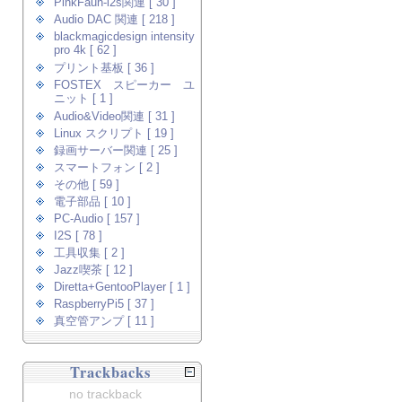
PinkFaun-i2s関連 [ 30 ]
Audio DAC 関連 [ 218 ]
blackmagicdesign intensity
pro 4k [ 62 ]
プリント基板 [ 36 ]
FOSTEX スピーカー ユ
ニット [ 1 ]
Audio&Video関連 [ 31 ]
Linux スクリプト [ 19 ]
録画サーバー関連 [ 25 ]
スマートフォン [ 2 ]
その他 [ 59 ]
電子部品 [ 10 ]
PC-Audio [ 157 ]
I2S [ 78 ]
工具収集 [ 2 ]
Jazz喫茶 [ 12 ]
Diretta+GentooPlayer [ 1 ]
RaspberryPi5 [ 37 ]
真空管アンプ [ 11 ]
Trackbacks
no trackback