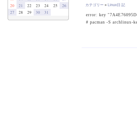
20
21
22
23
24
25
26
カテゴリー
»
Linux日 記
27
28
29
30
31
error: key "7A4E76095D
# pacman -S archlinux-