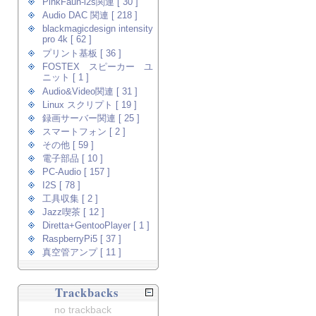
PinkFaun-i2s関連 [ 30 ]
Audio DAC 関連 [ 218 ]
blackmagicdesign intensity
pro 4k [ 62 ]
プリント基板 [ 36 ]
FOSTEX スピーカー ユ
ニット [ 1 ]
Audio&Video関連 [ 31 ]
Linux スクリプト [ 19 ]
録画サーバー関連 [ 25 ]
スマートフォン [ 2 ]
その他 [ 59 ]
電子部品 [ 10 ]
PC-Audio [ 157 ]
I2S [ 78 ]
工具収集 [ 2 ]
Jazz喫茶 [ 12 ]
Diretta+GentooPlayer [ 1 ]
RaspberryPi5 [ 37 ]
真空管アンプ [ 11 ]
Trackbacks
no trackback