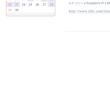
カテゴリー
»
Raspberry Pi 2 M
22
23
24
25
26
27
28
29
30
http://www.i2kt.com/lin