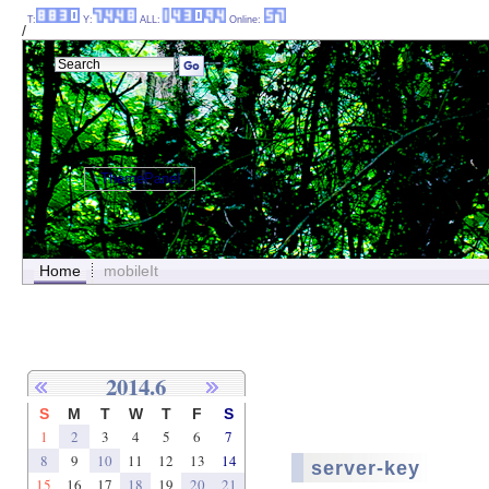
T:
Y:
ALL:
Online:
/
ThemePanel
Home
mobileIt
2014.6
S
M
T
W
T
F
S
1
2
3
4
5
6
7
8
9
10
11
12
13
14
server-key
15
16
17
18
19
20
21