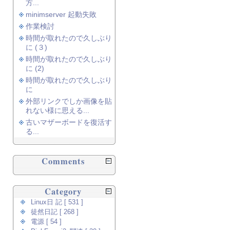
方...
minimserver 起動失敗
作業検討
時間が取れたので久しぶり
に (３)
時間が取れたので久しぶり
に (2)
時間が取れたので久しぶり
に
外部リンクでしか画像を貼
れない様に思える...
古いマザーボードを復活す
る...
Comments
Category
Linux日 記 [ 531 ]
徒然日記 [ 268 ]
電源 [ 54 ]