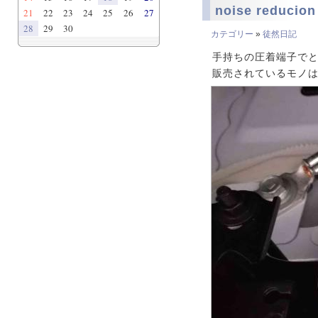
noise reducio
21
22
23
24
25
26
27
28
29
30
カテゴリー
»
徒然日記
手持ちの圧着端子でとり
販売されているモノは