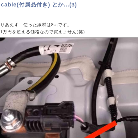
n cable(付属品付き) とか...(3)
あえず...使った線材は8sqです。
1万円を超える価格なので買えません(笑)