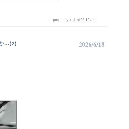
— posted by くま at 08:19 am
2026/6/18
..(2)
？