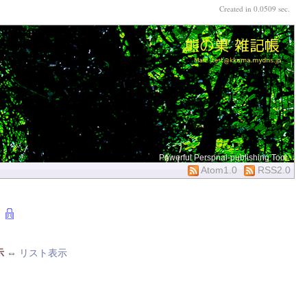
Created in 0.0509 sec.
Powerful Perspnal-publishing Tool
Atom1.0
RSS2.0
示
⇔
リスト表示