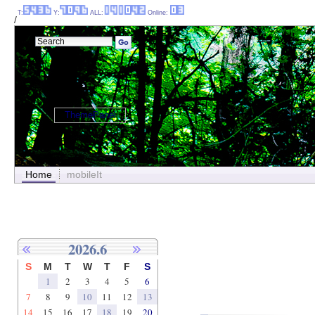
T:
Y:
ALL:
Online:
/
ThemePanel
Home
mobileIt
2026.6
S
M
T
W
T
F
S
1
2
3
4
5
6
7
8
9
10
11
12
13
14
15
16
17
18
19
20