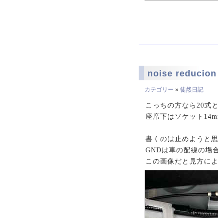
noise reduci
カテゴリー
»
徒然日記
こっちの方なら20式
座席下はソケット14m
書くのは止めようと思い
GNDは車の配線の場
この画像だと見方に