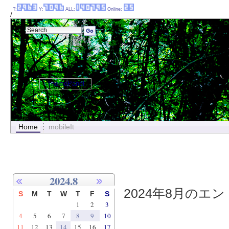
T:
Y:
ALL:
Online:
/
ThemePanel
Home
mobileIt
2024.8
2024年8月のエント
S
M
T
W
T
F
S
1
2
3
4
5
6
7
8
9
10
11
12
13
14
15
16
17