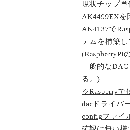
現状チップ単体で
AK4499EX
AK4137でR
テムを構築し
(Raspberr
一般的なDA
る。)
※Rasberryで
dacドライバ
configフ
確認は無い様