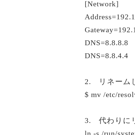
[Network]
Address=192.1
Gateway=192.
DNS=8.8.8.8
DNS=8.8.4.4
2. リネー
$ mv /etc/resol
3. 代わり
ln -s /run/sys