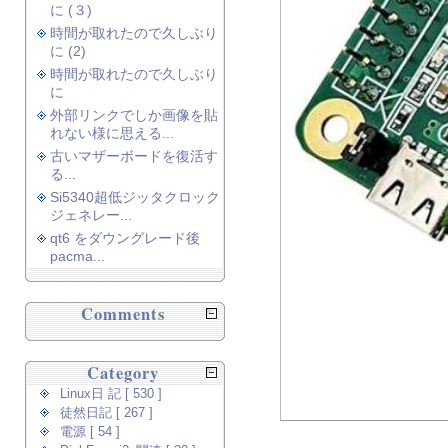
に (３)
時間が取れたので久しぶり
に (2)
時間が取れたので久しぶり
に
外部リンクでしか画像を貼
れない様に思える...
古いマザーボードを復活す
る...
Si5340超低ジッタクロック
ジェネレー...
qt6 をダウングレード後
pacma...
Comments
Category
Linux日 記 [ 530 ]
徒然日記 [ 267 ]
電源 [ 54 ]