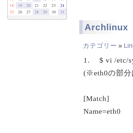
18
19
20
21
22
23
24
25
26
27
28
29
30
31
Archlin
カテゴリー
»
Li
1. $ vi /etc/
(※eth0の
[Match]
Name=eth0