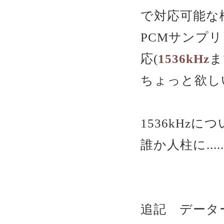
で対応可能な
PCMサンプリン
応(
1536kHz
ま
ちょっと欲し
1536kHz
誰か人柱に....
追記 データ