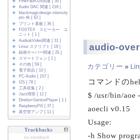
PinkFaun-i2s関連 [ 30 ]
Audio DAC 関連 [ 218 ]
blackmagicdesign intensity
pro 4k [ 62 ]
プリント基板 [ 36 ]
FOSTEX スピーカー ユ
ニット [ 1 ]
Audio&Video関連 [ 31 ]
audio-ove
Linux スクリプト [ 19 ]
録画サーバー関連 [ 25 ]
スマートフォン [ 2 ]
その他 [ 59 ]
カテゴリー
»
Li
電子部品 [ 10 ]
PC-Audio [ 157 ]
コマンドのhe
I2S [ 78 ]
工具収集 [ 2 ]
$ /usr/bin/aoe 
Jazz喫茶 [ 12 ]
Diretta+GentooPlayer [ 1 ]
RaspberryPi5 [ 37 ]
aoecli v0.15
真空管アンプ [ 11 ]
Usage:
Trackbacks
-h Show progra
no trackback