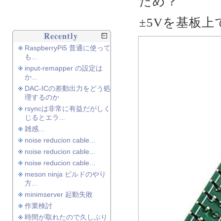
ため？
±5Vを基板
Recently
RaspberryPi5 普通に使って
も...
input-remapper の設定は
か...
DAC-ICの差動出力をどう処
理するのか
rsyncは非常に有益だがしく
じるとエラ...
雑感...
noise reducion cable...
noise reducion cable...
noise reducion cable...
meson ninja ビルドのやり
方...
minimserver 起動失敗
作業検討
時間が取れたので久しぶり