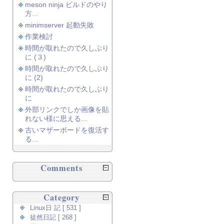
meson ninja ビルドのやり
方...
minimserver 起動失敗
作業検討
時間が取れたので久しぶり
に (３)
時間が取れたので久しぶり
に (2)
時間が取れたので久しぶり
に
外部リンクでしか画像を貼
れない様に思える...
古いマザーボードを復活す
る...
Comments
Category
Linux日 記 [ 531 ]
徒然日記 [ 268 ]