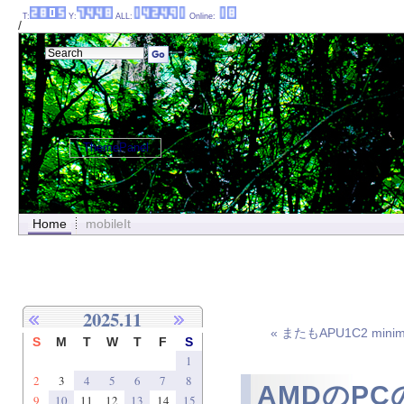
T:
Y:
ALL:
Online:
/
ThemePanel
Home
mobileIt
2025.11
« またもAPU1C2 mini
S
M
T
W
T
F
S
1
2
3
4
5
6
7
8
AMDのP
9
10
11
12
13
14
15