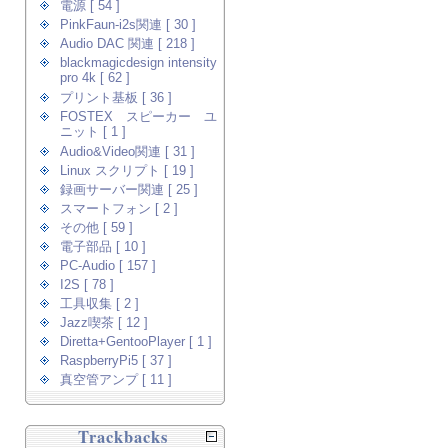
電源 [ 54 ]
PinkFaun-i2s関連 [ 30 ]
Audio DAC 関連 [ 218 ]
blackmagicdesign intensity
pro 4k [ 62 ]
プリント基板 [ 36 ]
FOSTEX スピーカー ユ
ニット [ 1 ]
Audio&Video関連 [ 31 ]
Linux スクリプト [ 19 ]
録画サーバー関連 [ 25 ]
スマートフォン [ 2 ]
その他 [ 59 ]
電子部品 [ 10 ]
PC-Audio [ 157 ]
I2S [ 78 ]
工具収集 [ 2 ]
Jazz喫茶 [ 12 ]
Diretta+GentooPlayer [ 1 ]
RaspberryPi5 [ 37 ]
真空管アンプ [ 11 ]
Trackbacks