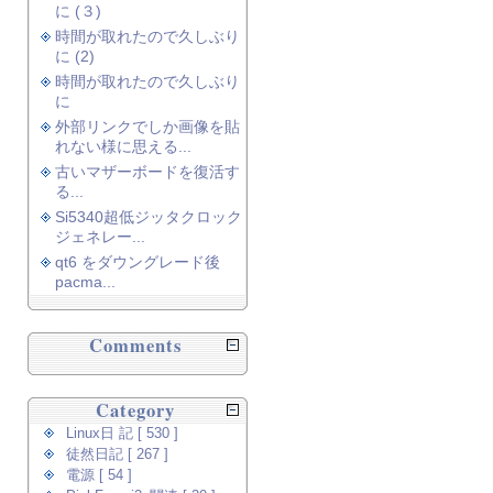
に (３)
時間が取れたので久しぶり
に (2)
時間が取れたので久しぶり
に
外部リンクでしか画像を貼
れない様に思える...
古いマザーボードを復活す
る...
Si5340超低ジッタクロック
ジェネレー...
qt6 をダウングレード後
pacma...
Comments
Category
Linux日 記 [ 530 ]
徒然日記 [ 267 ]
電源 [ 54 ]