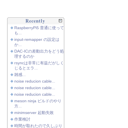
Recently
RaspberryPi5 普通に使って
も...
input-remapper の設定は
か...
DAC-ICの差動出力をどう処
理するのか
rsyncは非常に有益だがしく
じるとエラ...
雑感...
noise reducion cable...
noise reducion cable...
noise reducion cable...
meson ninja ビルドのやり
方...
minimserver 起動失敗
作業検討
時間が取れたので久しぶり