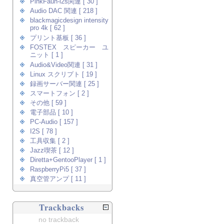
PinkFaun-i2s関連 [ 30 ]
Audio DAC 関連 [ 218 ]
blackmagicdesign intensity
pro 4k [ 62 ]
プリント基板 [ 36 ]
FOSTEX スピーカー ユ
ニット [ 1 ]
Audio&Video関連 [ 31 ]
Linux スクリプト [ 19 ]
録画サーバー関連 [ 25 ]
スマートフォン [ 2 ]
その他 [ 59 ]
電子部品 [ 10 ]
PC-Audio [ 157 ]
I2S [ 78 ]
工具収集 [ 2 ]
Jazz喫茶 [ 12 ]
Diretta+GentooPlayer [ 1 ]
RaspberryPi5 [ 37 ]
真空管アンプ [ 11 ]
Trackbacks
no trackback