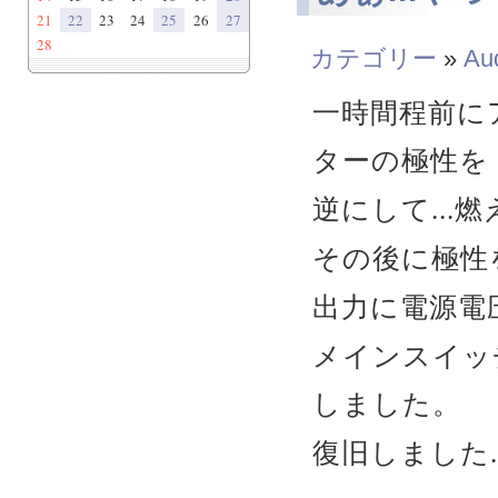
21
22
23
24
25
26
27
28
カテゴリー
»
Au
一時間程前に
ターの極性を
逆にして...燃え
その後に極性
出力に電源電
メインスイッ
しました。
復旧しました.