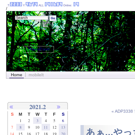
T:
Y:
ALL:
Online:
/
ThemePanel
Home
mobileIt
2021.2
« ADP33
S
M
T
W
T
F
S
1
2
3
4
5
6
7
8
9
10
11
12
13
あぁ...や
14
15
16
17
18
19
20