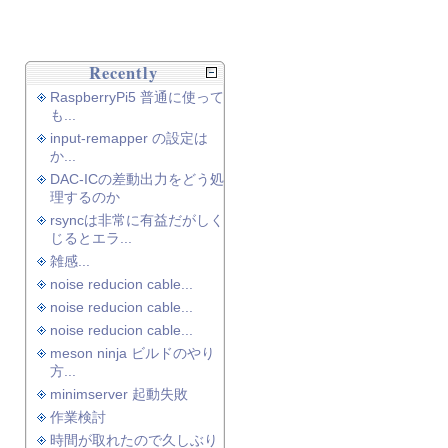
Recently
RaspberryPi5 普通に使って
も...
input-remapper の設定は
か...
DAC-ICの差動出力をどう処
理するのか
rsyncは非常に有益だがしく
じるとエラ...
雑感...
noise reducion cable...
noise reducion cable...
noise reducion cable...
meson ninja ビルドのやり
方...
minimserver 起動失敗
作業検討
時間が取れたので久しぶり