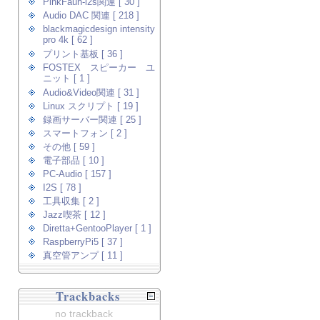
PinkFaun-i2s関連 [ 30 ]
Audio DAC 関連 [ 218 ]
blackmagicdesign intensity
pro 4k [ 62 ]
プリント基板 [ 36 ]
FOSTEX スピーカー ユ
ニット [ 1 ]
Audio&Video関連 [ 31 ]
Linux スクリプト [ 19 ]
録画サーバー関連 [ 25 ]
スマートフォン [ 2 ]
その他 [ 59 ]
電子部品 [ 10 ]
PC-Audio [ 157 ]
I2S [ 78 ]
工具収集 [ 2 ]
Jazz喫茶 [ 12 ]
Diretta+GentooPlayer [ 1 ]
RaspberryPi5 [ 37 ]
真空管アンプ [ 11 ]
Trackbacks
no trackback