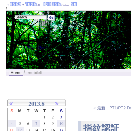
T:
Y:
ALL:
Online:
/
ThemePanel
Home
mobileIt
2013.8
« 最新 PT1/PT2 Drive
S
M
T
W
T
F
S
1
2
3
4
5
6
7
8
9
10
指紋認証
11
12
13
14
15
16
17