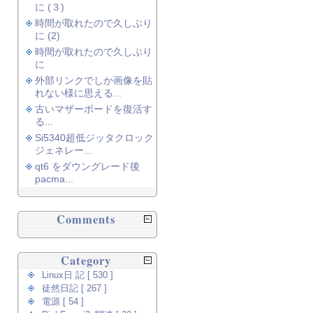
に (３)
時間が取れたので久しぶり
に (2)
時間が取れたので久しぶり
に
外部リンクでしか画像を貼
れない様に思える...
古いマザーボードを復活す
る...
Si5340超低ジッタクロック
ジェネレー...
qt6 をダウングレード後
pacma...
Comments
Category
Linux日 記 [ 530 ]
徒然日記 [ 267 ]
電源 [ 54 ]