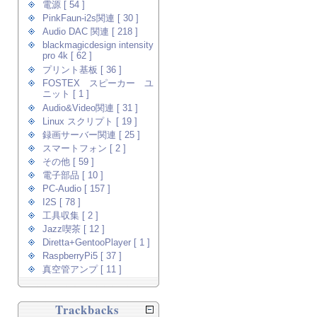
電源 [ 54 ]
PinkFaun-i2s関連 [ 30 ]
Audio DAC 関連 [ 218 ]
blackmagicdesign intensity
pro 4k [ 62 ]
プリント基板 [ 36 ]
FOSTEX スピーカー ユ
ニット [ 1 ]
Audio&Video関連 [ 31 ]
Linux スクリプト [ 19 ]
録画サーバー関連 [ 25 ]
スマートフォン [ 2 ]
その他 [ 59 ]
電子部品 [ 10 ]
PC-Audio [ 157 ]
I2S [ 78 ]
工具収集 [ 2 ]
Jazz喫茶 [ 12 ]
Diretta+GentooPlayer [ 1 ]
RaspberryPi5 [ 37 ]
真空管アンプ [ 11 ]
Trackbacks