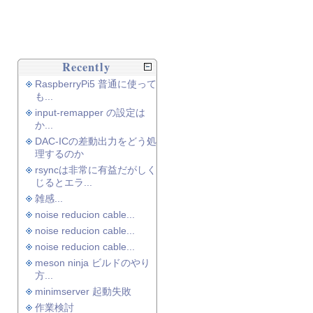
Recently
RaspberryPi5 普通に使って
も...
input-remapper の設定は
か...
DAC-ICの差動出力をどう処
理するのか
rsyncは非常に有益だがしく
じるとエラ...
雑感...
noise reducion cable...
noise reducion cable...
noise reducion cable...
meson ninja ビルドのやり
方...
minimserver 起動失敗
作業検討