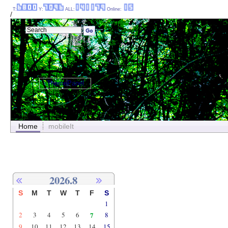
T:
Y:
ALL:
Online:
/
ThemePanel
Home
mobileIt
2026.8
S
M
T
W
T
F
S
1
2
3
4
5
6
7
8
9
10
11
12
13
14
15