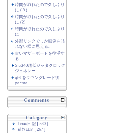
時間が取れたので久しぶり
に (３)
時間が取れたので久しぶり
に (2)
時間が取れたので久しぶり
に
外部リンクでしか画像を貼
れない様に思える...
古いマザーボードを復活す
る...
Si5340超低ジッタクロック
ジェネレー...
qt6 をダウングレード後
pacma...
Comments
Category
Linux日 記 [ 530 ]
徒然日記 [ 267 ]