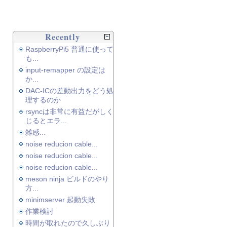
Recently
RaspberryPi5 普通に使って
も...
input-remapper の設定は
か...
DAC-ICの差動出力をどう処
理するのか
rsyncは非常に有益だがしく
じるとエラ...
雑感...
noise reducion cable...
noise reducion cable...
noise reducion cable...
meson ninja ビルドのやり
方...
minimserver 起動失敗
作業検討
時間が取れたので久しぶり