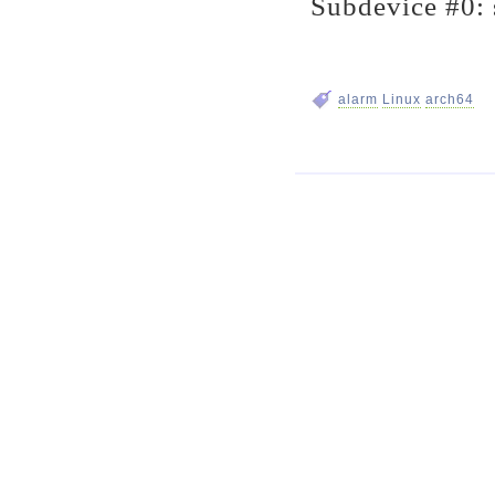
Subdevice #0: 
alarm
Linux
arch64