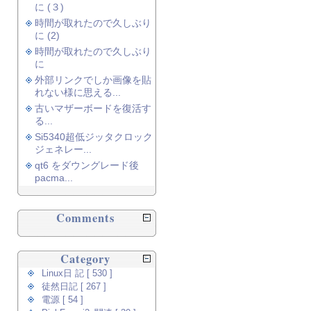
に (３)
時間が取れたので久しぶり
に (2)
時間が取れたので久しぶり
に
外部リンクでしか画像を貼
れない様に思える...
古いマザーボードを復活す
る...
Si5340超低ジッタクロック
ジェネレー...
qt6 をダウングレード後
pacma...
Comments
Category
Linux日 記 [ 530 ]
徒然日記 [ 267 ]
電源 [ 54 ]