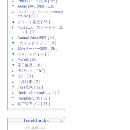
PinkFaun-i2s関連 [ 30 ]
Audio DAC 関連 [ 218 ]
blackmagicdesign intensity
pro 4k [ 62 ]
プリント基板 [ 36 ]
FOSTEX スピーカー ユ
ニット [ 1 ]
Audio&Video関連 [ 31 ]
Linux スクリプト [ 19 ]
録画サーバー関連 [ 25 ]
スマートフォン [ 2 ]
その他 [ 59 ]
電子部品 [ 10 ]
PC-Audio [ 157 ]
I2S [ 78 ]
工具収集 [ 2 ]
Jazz喫茶 [ 12 ]
Diretta+GentooPlayer [ 1 ]
RaspberryPi5 [ 37 ]
真空管アンプ [ 11 ]
Trackbacks
no trackback