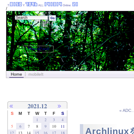
T:
Y:
ALL:
Online:
/
ThemePanel
Home
mobileIt
2021.12
« ADC..
S
M
T
W
T
F
S
1
2
3
4
5
6
7
8
9
10
11
Archlinu
12
13
14
15
16
17
18