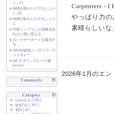
に (３)
Carpenters 
時間が取れたので久しぶり
に (2)
やっぱり力の
時間が取れたので久しぶり
に
素晴らしいなぁ
外部リンクでしか画像を貼
れない様に思える...
古いマザーボードを復活す
る...
Si5340超低ジッタクロック
ジェネレー...
qt6 をダウングレード後
pacma...
2026年1月のエント
Comments
Category
Linux日 記 [ 530 ]
徒然日記 [ 267 ]
電源 [ 54 ]