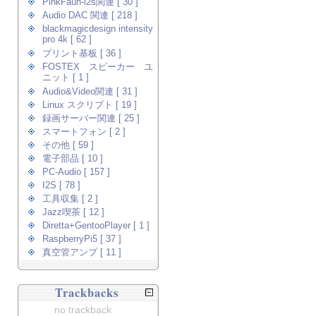
PinkFaun-i2s関連 [ 30 ]
Audio DAC 関連 [ 218 ]
blackmagicdesign intensity
pro 4k [ 62 ]
プリント基板 [ 36 ]
FOSTEX スピーカー ユ
ニット [ 1 ]
Audio&Video関連 [ 31 ]
Linux スクリプト [ 19 ]
録画サーバー関連 [ 25 ]
スマートフォン [ 2 ]
その他 [ 59 ]
電子部品 [ 10 ]
PC-Audio [ 157 ]
I2S [ 78 ]
工具収集 [ 2 ]
Jazz喫茶 [ 12 ]
Diretta+GentooPlayer [ 1 ]
RaspberryPi5 [ 37 ]
真空管アンプ [ 11 ]
Trackbacks
no trackback