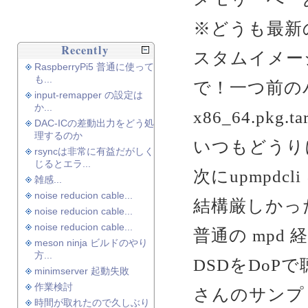
※どうも最新のRa
Recently
スタムイメー
RaspberryPi5 普通に使って
も...
で！一つ前のバージ
input-remapper の設定は
か...
x86_64.pkg.tar
DAC-ICの差動出力をどう処
理するのか
いつもどうり
rsyncは非常に有益だがしく
じるとエラ...
次にupmpd
雑感...
noise reducion cable...
結構厳しかっ
noise reducion cable...
noise reducion cable...
普通の mpd 
meson ninja ビルドのやり
方...
DSDをDoP
minimserver 起動失敗
作業検討
さんのサンプ
時間が取れたので久しぶり