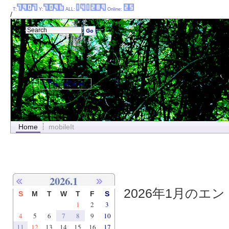
T:
Y:
ALL:
Online:
/
ThemePanel
Home
mobileIt
2026.1
2026年1月のエント
S
M
T
W
T
F
S
1
2
3
4
5
6
7
8
9
10
11
12
13
14
15
16
17