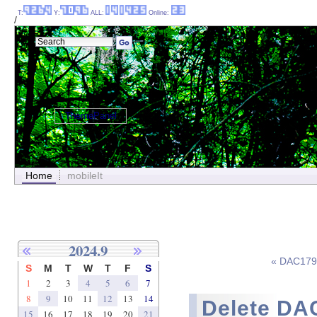
T:
Y:
ALL:
Online:
/
ThemePanel
Home
mobileIt
2024.9
« DAC179
S
M
T
W
T
F
S
1
2
3
4
5
6
7
8
9
10
11
12
13
14
Delete DA
15
16
17
18
19
20
21