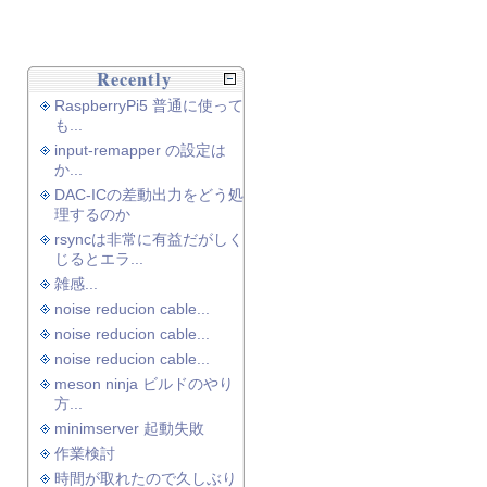
Recently
RaspberryPi5 普通に使って
も...
input-remapper の設定は
か...
DAC-ICの差動出力をどう処
理するのか
rsyncは非常に有益だがしく
じるとエラ...
雑感...
noise reducion cable...
noise reducion cable...
noise reducion cable...
meson ninja ビルドのやり
方...
minimserver 起動失敗
作業検討
時間が取れたので久しぶり