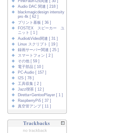
PinkFaun-i2s関連 [ 30 ]
Audio DAC 関連 [ 218 ]
blackmagicdesign intensity
pro 4k [ 62 ]
プリント基板 [ 36 ]
FOSTEX スピーカー ユ
ニット [ 1 ]
Audio&Video関連 [ 31 ]
Linux スクリプト [ 19 ]
録画サーバー関連 [ 25 ]
スマートフォン [ 2 ]
その他 [ 59 ]
電子部品 [ 10 ]
PC-Audio [ 157 ]
I2S [ 78 ]
工具収集 [ 2 ]
Jazz喫茶 [ 12 ]
Diretta+GentooPlayer [ 1 ]
RaspberryPi5 [ 37 ]
真空管アンプ [ 11 ]
Trackbacks
no trackback