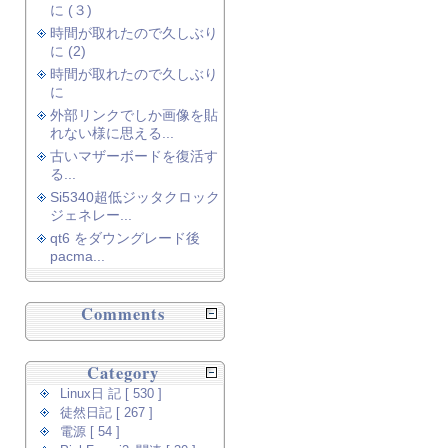
に (３)
時間が取れたので久しぶり
に (2)
時間が取れたので久しぶり
に
外部リンクでしか画像を貼
れない様に思える...
古いマザーボードを復活す
る...
Si5340超低ジッタクロック
ジェネレー...
qt6 をダウングレード後
pacma...
Comments
Category
Linux日 記 [ 530 ]
徒然日記 [ 267 ]
電源 [ 54 ]