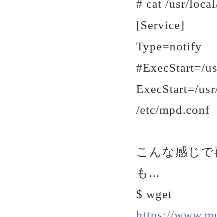
# cat /usr/loc
[Service]
Type=notify
#ExecStart=/us
ExecStart=/usr
/etc/mpd.conf
こんな感じで
も...
$ wget
https://www.m