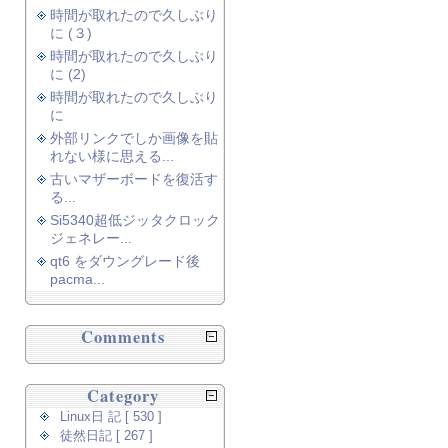
時間が取れたので久しぶり
に (３)
時間が取れたので久しぶり
に (2)
時間が取れたので久しぶり
に
外部リンクでしか画像を貼
れない様に思える...
古いマザーボードを復活す
る...
Si5340超低ジッタクロック
ジェネレー...
qt6 をダウングレード後
pacma...
Comments
Category
Linux日 記 [ 530 ]
徒然日記 [ 267 ]