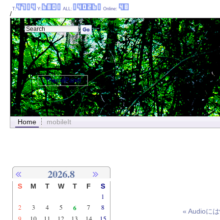
T:
Y:
ALL:
Online:
/
ThemePanel
Home
mobileIt
2026.8
S
M
T
W
T
F
S
1
2
3
4
5
6
7
8
« Audi
9
10
11
12
13
14
15