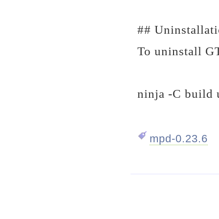
## Uninstallat
To uninstall G
ninja -C build 
mpd-0.23.6