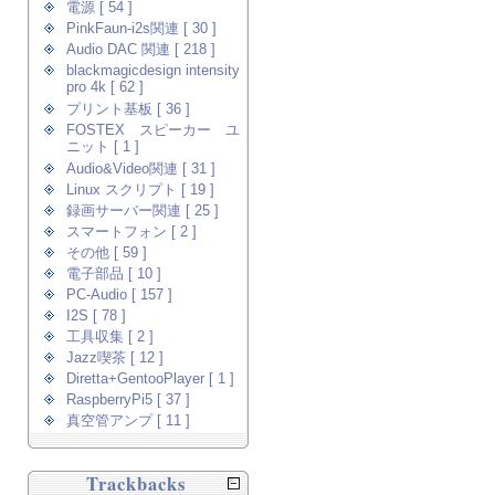
電源 [ 54 ]
PinkFaun-i2s関連 [ 30 ]
Audio DAC 関連 [ 218 ]
blackmagicdesign intensity
pro 4k [ 62 ]
プリント基板 [ 36 ]
FOSTEX スピーカー ユ
ニット [ 1 ]
Audio&Video関連 [ 31 ]
Linux スクリプト [ 19 ]
録画サーバー関連 [ 25 ]
スマートフォン [ 2 ]
その他 [ 59 ]
電子部品 [ 10 ]
PC-Audio [ 157 ]
I2S [ 78 ]
工具収集 [ 2 ]
Jazz喫茶 [ 12 ]
Diretta+GentooPlayer [ 1 ]
RaspberryPi5 [ 37 ]
真空管アンプ [ 11 ]
Trackbacks