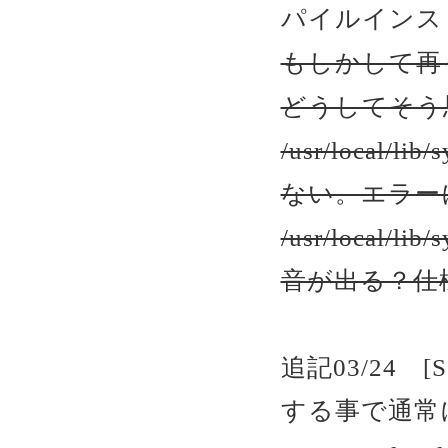
パイルインス
もしかして再
どうしてそう
/usr/local/l
ない。エラー
/usr/local/l
音が出る？仕
追記03/24 [S
する事で通常に