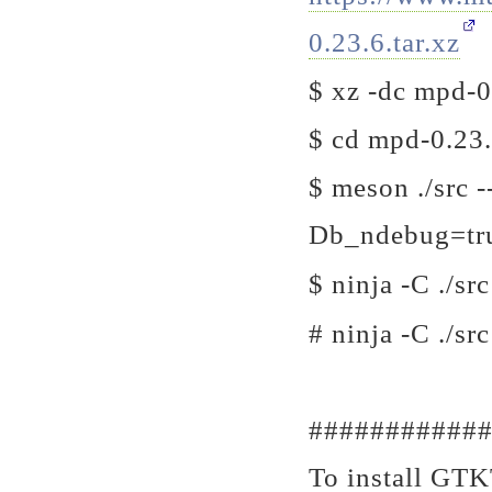
0.23.6.tar.xz
$ xz -dc mpd-0.
$ cd mpd-0.23
$ meson ./src 
Db_ndebug=tr
$ ninja -C ./src
# ninja -C ./src
###########
To install GTK