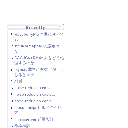
Recently
RaspberryPi5 普通に使って
も...
input-remapper の設定は
か...
DAC-ICの差動出力をどう処
理するのか
rsyncは非常に有益だがしく
じるとエラ...
雑感...
noise reducion cable...
noise reducion cable...
noise reducion cable...
meson ninja ビルドのやり
方...
minimserver 起動失敗
作業検討