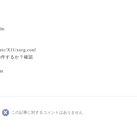
ddm
/etc/X11/xorg.conf
正常動作するか？確認
dm
この記事に対するコメントはありません