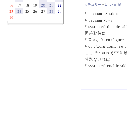
16
17
18
19
20
21
22
カテゴリー
»
Linux日 記
23
24
25
26
27
28
29
# pacman -S sddm
30
# pacman -Syu
# systemctl disable s
再起動後に
# Xorg :0 -configure
# cp ./xorg.conf.new 
ここで startx が
問題なければ
# systemctl enable sd