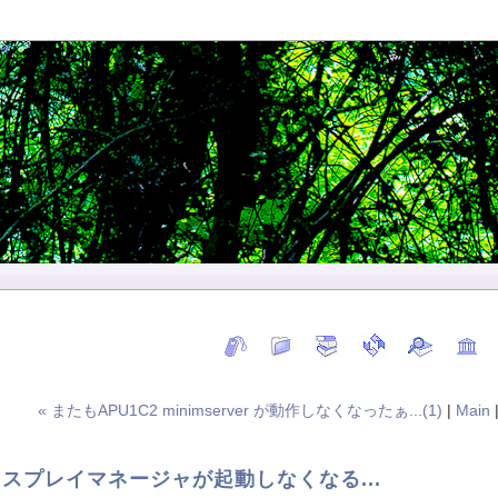
« またもAPU1C2 minimserver が動作しなくなったぁ...(1)
|
Main
ィスプレイマネージャが起動しなくなる...