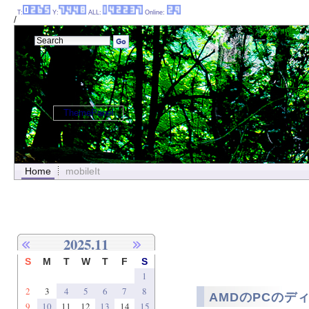
T:
Y:
ALL:
Online:
/
ThemePanel
Home
mobileIt
2025.11
S
M
T
W
T
F
S
1
2
3
4
5
6
7
8
AMDのPCのデ
9
10
11
12
13
14
15