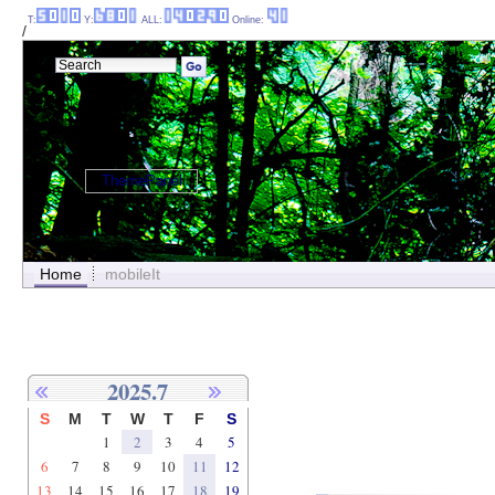
T:
Y:
ALL:
Online:
/
ThemePanel
Home
mobileIt
2025.7
S
M
T
W
T
F
S
1
2
3
4
5
6
7
8
9
10
11
12
13
14
15
16
17
18
19