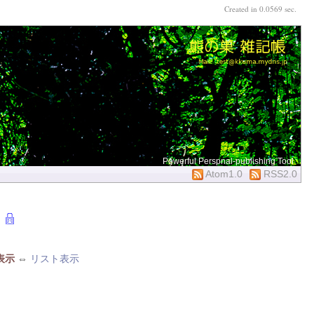
Created in 0.0569 sec.
Powerful Perspnal-publishing Tool
Atom1.0
RSS2.0
表示
⇔
リスト表示