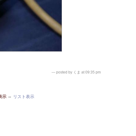
— posted by くま at 09:35 pm
表示
⇔
リスト表示