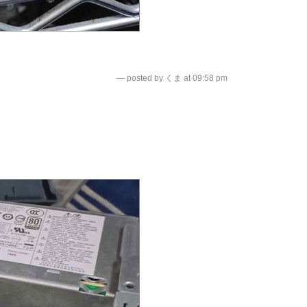
— posted by くま at 09:58 pm