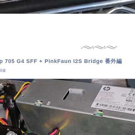
op 705 G4 SFF + PinkFaun I2S Bridge 番外編
s関連