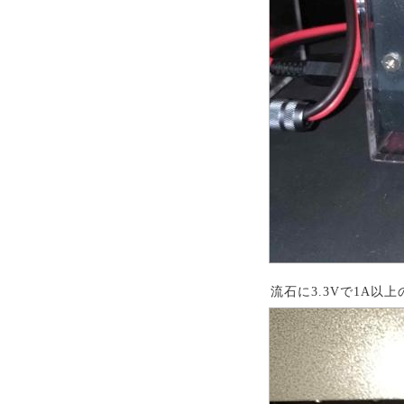
流石に3.3Vで1A