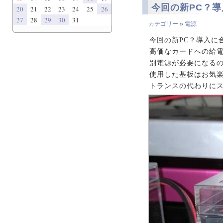
今回の新PC？
20
21
22
23
24
25
26
27
28
29
30
31
カテゴリー
»
電源
今回の新PC？導入に
高価なカードへの給
別電源が必要になるのが
使用した基板はお気楽
トランスの代わりに