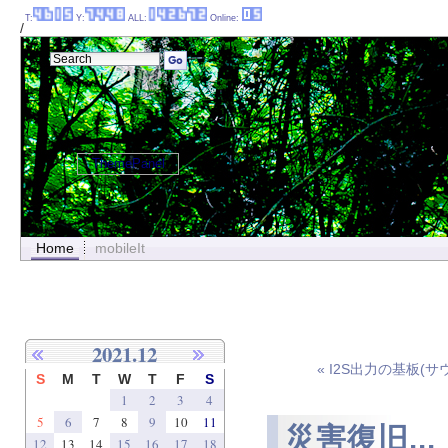
T:
Y:
ALL:
Online:
/
ThemePanel
Home
mobileIt
2021.12
« I2S出力の基板(
S
M
T
W
T
F
S
1
2
3
4
5
6
7
8
9
10
11
災害復旧...
12
13
14
15
16
17
18