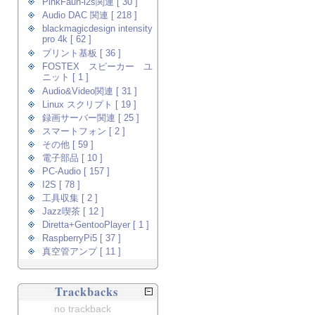
PinkFaun-i2s関連 [ 30 ]
Audio DAC 関連 [ 218 ]
blackmagicdesign intensity
pro 4k [ 62 ]
プリント基板 [ 36 ]
FOSTEX スピーカー ユ
ニット [ 1 ]
Audio&Video関連 [ 31 ]
Linux スクリプト [ 19 ]
録画サーバー関連 [ 25 ]
スマートフォン [ 2 ]
その他 [ 59 ]
電子部品 [ 10 ]
PC-Audio [ 157 ]
I2S [ 78 ]
工具収集 [ 2 ]
Jazz喫茶 [ 12 ]
Diretta+GentooPlayer [ 1 ]
RaspberryPi5 [ 37 ]
真空管アンプ [ 11 ]
Trackbacks
no trackback