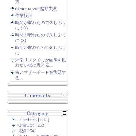
方...
minimserver 起動失敗
作業検討
時間が取れたので久しぶり
に (３)
時間が取れたので久しぶり
に (2)
時間が取れたので久しぶり
に
外部リンクでしか画像を貼
れない様に思える...
古いマザーボードを復活す
る...
Comments
Category
Linux日 記 [ 531 ]
徒然日記 [ 268 ]
電源 [ 54 ]