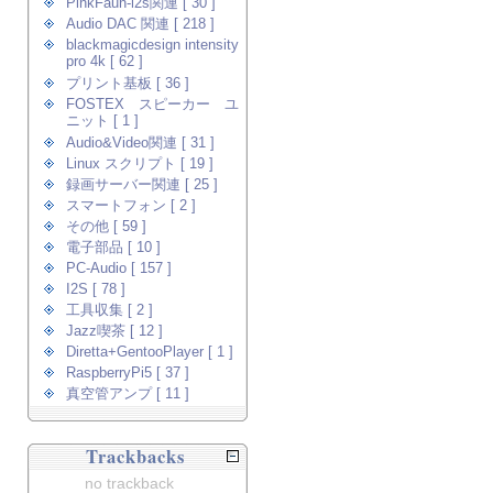
PinkFaun-i2s関連 [ 30 ]
Audio DAC 関連 [ 218 ]
blackmagicdesign intensity
pro 4k [ 62 ]
プリント基板 [ 36 ]
FOSTEX スピーカー ユ
ニット [ 1 ]
Audio&Video関連 [ 31 ]
Linux スクリプト [ 19 ]
録画サーバー関連 [ 25 ]
スマートフォン [ 2 ]
その他 [ 59 ]
電子部品 [ 10 ]
PC-Audio [ 157 ]
I2S [ 78 ]
工具収集 [ 2 ]
Jazz喫茶 [ 12 ]
Diretta+GentooPlayer [ 1 ]
RaspberryPi5 [ 37 ]
真空管アンプ [ 11 ]
Trackbacks
no trackback