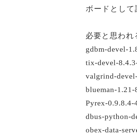
ボードとして
必要と思われ
gdbm-devel-1.
tix-devel-8.4.
valgrind-devel
blueman-1.21-
Pyrex-0.9.8.4-
dbus-python-de
obex-data-serv