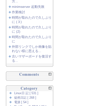
方...
minimserver 起動失敗
作業検討
時間が取れたので久しぶり
に (３)
時間が取れたので久しぶり
に (2)
時間が取れたので久しぶり
に
外部リンクでしか画像を貼
れない様に思える...
古いマザーボードを復活す
る...
Comments
Category
Linux日 記 [ 531 ]
徒然日記 [ 268 ]
電源 [ 54 ]