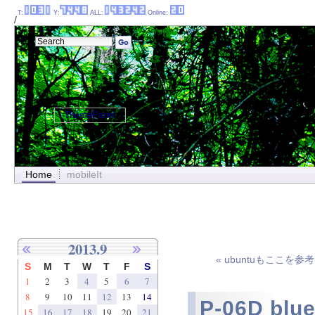
T:
Y:
ALL:
Online:
/
ThemePanel
Home
mobileIt
2013.9
« ubuntuもここ
S
M
T
W
T
F
S
1
2
3
4
5
6
7
8
9
10
11
12
13
14
P-06D b
15
16
17
18
19
20
21