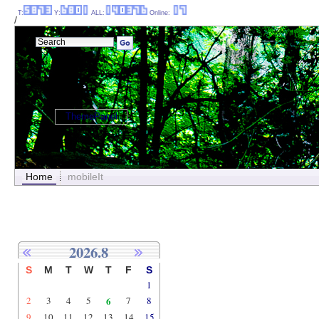
T:
Y:
ALL:
Online:
/
ThemePanel
Home
mobileIt
2026.8
S
M
T
W
T
F
S
1
2
3
4
5
6
7
8
9
10
11
12
13
14
15