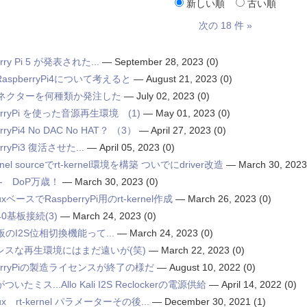
新しい順
古い順
次の 18 件 »
rry Pi 5 が発表された...
—
September 28, 2023
(0)
aspberryPi4について考えると
—
August 21, 2023
(0)
コネクターを何種類か発注した
—
July 02, 2023
(0)
erryPi を使った音源再生環境 (1)
—
May 01, 2023
(0)
rryPi4 No DAC No HAT？ （3）
—
April 27, 2023
(0)
rryPi3 復活させた...
—
April 05, 2023
(0)
nel sourceでrt-kernel環境を構築 ついでにdriver改造
—
March 30, 2023
-- DoP万歳！
—
March 30, 2023
(0)
nuxベースでRaspberryPi用のrt-kernel作成
—
March 26, 2023
(0)
40基板接続(3)
—
March 24, 2023
(0)
板のI2S位相切換機能って...
—
March 24, 2023
(0)
レスな再生環境にはまだ遠いが(笑)
—
March 22, 2023
(0)
berryPiの製造ライセンスが終了の様だ
—
August 10, 2022
(0)
いたミス...Allo Kali I2S Reclockerの電源供給
—
April 14, 2022
(0)
inux rt-kernel パラメーターその後...
—
December 30, 2021
(1)