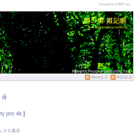
Created in 0.0652 sec.
Powerful Perspnal-publishing Tool
Atom1.0
RSS2.0
ty pro 4k
]
ックス表示