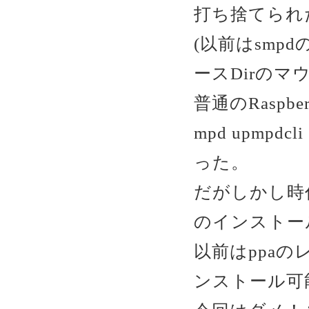
打ち捨てられた？
(以前はsm
ースDirのマ
普通のRaspb
mpd upmp
った。
だがしかし時代
のインストー
以前はppaの
ンストール可能