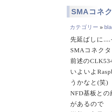
SMAコネ
カテゴリー
»
bla
先延ばしに..
SMAコネク
前述のCLK5
いよいよRasp
うかなと(笑)
NFD基板と
があるので