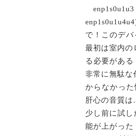
enp1s0u1
enp1s0u1u4u4
で！このデバ
最初は室内の
る必要がある
非常に無駄な
からなかった
肝心の音質は..
少し前に試した
能が上がった