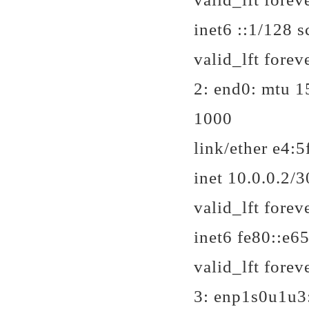
inet6 ::1/128 s
valid_lft forev
2: end0:
mtu 15
1000
link/ether e4:5f
inet 10.0.0.2/
valid_lft forev
inet6 fe80::e65
valid_lft forev
3: enp1s0u1u3