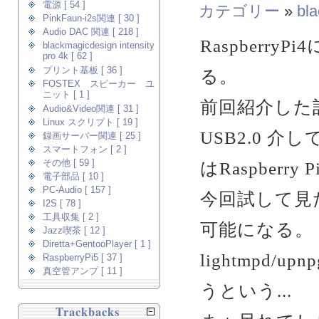
電源 [ 54 ]
カテゴリー
»
bla
PinkFaun-i2s関連 [ 30 ]
Audio DAC 関連 [ 218 ]
Raspberry
blackmagicdesign intensity
pro 4k [ 62 ]
プリント基板 [ 36 ]
る。
FOSTEX スピーカー ユ
ニット [ 1 ]
前回紹介した
Audio&Video関連 [ 31 ]
Linux スクリプト [ 19 ]
USB2.0 介
録画サーバー関連 [ 25 ]
スマートフォン [ 2 ]
はRaspberry 
その他 [ 59 ]
電子部品 [ 10 ]
PC-Audio [ 157 ]
今回試して見たブ
I2S [ 78 ]
工具収集 [ 2 ]
可能になる。
Jazz喫茶 [ 12 ]
Diretta+GentooPlayer [ 1 ]
lightmpd
RaspberryPi5 [ 37 ]
真空管アンプ [ 11 ]
うという...
Trackbacks