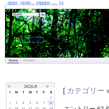
T:
Y:
ALL:
Online:
/
ThemePanel
Home
mobileIt
2026.8
[
カテゴリー
S
M
T
W
T
F
S
1
2
3
4
5
6
7
8
エントリー 62 件
9
10
11
12
13
14
15