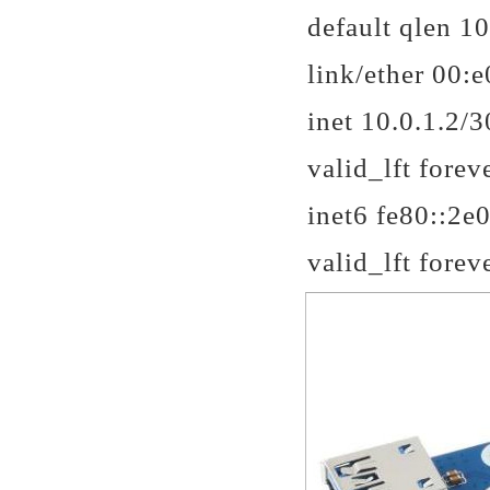
default qlen 1
link/ether 00:e0
inet 10.0.1.2/
valid_lft forev
inet6 fe80::2e0
valid_lft forev