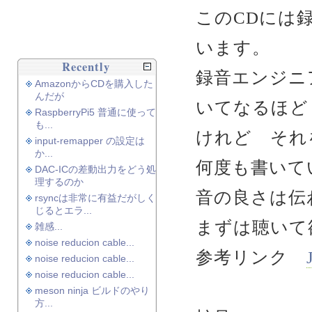
このCDには
います。
Recently
録音エンジニ
AmazonからCDを購入した
んだが
いてなるほど！と
RaspberryPi5 普通に使って
も...
けれど それ
input-remapper の設定は
か...
何度も書いて
DAC-ICの差動出力をどう処
理するのか
音の良さは伝わ
rsyncは非常に有益だがしく
じるとエラ...
まずは聴いて
雑感...
noise reducion cable...
参考リンク
noise reducion cable...
noise reducion cable...
meson ninja ビルドのやり
方...