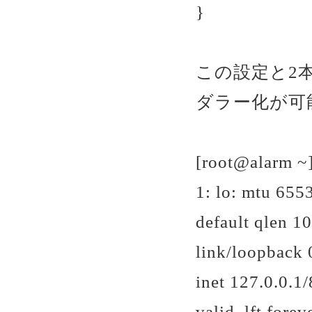
}
この設定と2本
ダラー化が可
[root@alarm ~]
1: lo:
mtu 655
default qlen 1
link/loopback 
inet 127.0.0.1/
valid_lft forev