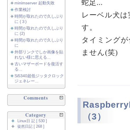
蛇足...
minimserver 起動失敗
作業検討
レーベル犬は
時間が取れたので久しぶり
に (３)
す。
時間が取れたので久しぶり
に (2)
タイミングが
時間が取れたので久しぶり
に
ません(笑)
外部リンクでしか画像を貼
れない様に思える...
古いマザーボードを復活す
る...
Si5340超低ジッタクロック
ジェネレー...
Comments
Raspberry
Category
（3）
Linux日 記 [ 530 ]
徒然日記 [ 268 ]