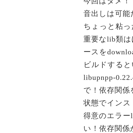
今回はダメ！
音出しは可能だ
ちょっと粘った
重要なlib類
ースをdownl
ビルドすると
libupnpp-0.22
で！依存関係
状態でインス
得意のエラーli
い！依存関係