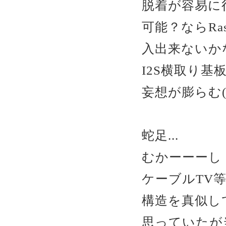
脱着が容易に
可能？ならRas
入出来ないか
I2S横取り基
妄想が膨らむ(
蛇足...
むかーーー
ケーブルTV
構造を真似し
思っていたが