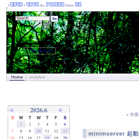
T:
Y:
ALL:
Online:
/
ThemePanel
Home
mobileIt
2026.6
« 作
S
M
T
W
T
F
S
1
2
3
4
5
6
7
8
9
10
11
12
13
minimserver 起
14
15
16
17
18
19
20