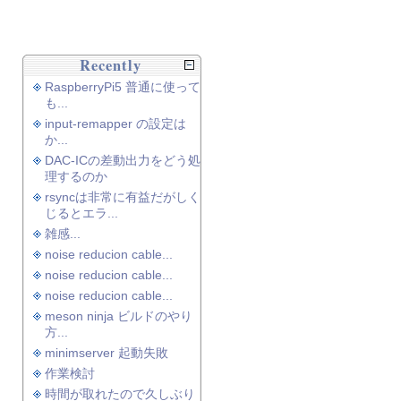
Recently
RaspberryPi5 普通に使って
も...
input-remapper の設定は
か...
DAC-ICの差動出力をどう処
理するのか
rsyncは非常に有益だがしく
じるとエラ...
雑感...
noise reducion cable...
noise reducion cable...
noise reducion cable...
meson ninja ビルドのやり
方...
minimserver 起動失敗
作業検討
時間が取れたので久しぶり