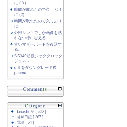
に (３)
時間が取れたので久しぶり
に (2)
時間が取れたので久しぶり
に
外部リンクでしか画像を貼
れない様に思える...
古いマザーボードを復活す
る...
Si5340超低ジッタクロック
ジェネレー...
qt6 をダウングレード後
pacma...
Comments
Category
Linux日 記 [ 530 ]
徒然日記 [ 267 ]
電源 [ 54 ]