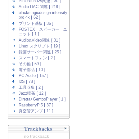
PinkFaun-i2s関連 [ 30 ]
Audio DAC 関連 [ 218 ]
blackmagicdesign intensity
pro 4k [ 62 ]
プリント基板 [ 36 ]
FOSTEX スピーカー ユ
ニット [ 1 ]
Audio&Video関連 [ 31 ]
Linux スクリプト [ 19 ]
録画サーバー関連 [ 25 ]
スマートフォン [ 2 ]
その他 [ 59 ]
電子部品 [ 10 ]
PC-Audio [ 157 ]
I2S [ 78 ]
工具収集 [ 2 ]
Jazz喫茶 [ 12 ]
Diretta+GentooPlayer [ 1 ]
RaspberryPi5 [ 37 ]
真空管アンプ [ 11 ]
Trackbacks
no trackback