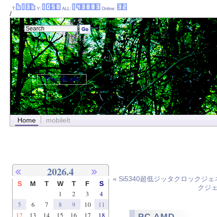
T:
Y:
ALL:
Online:
/
ThemePanel
Home
mobileIt
2026.4
« Si5340超低ジッタクロックジェネレ
S
M
T
W
T
F
S
クジェネ
1
2
3
4
5
6
7
8
9
10
11
12
13
14
15
16
17
18
PC AMD