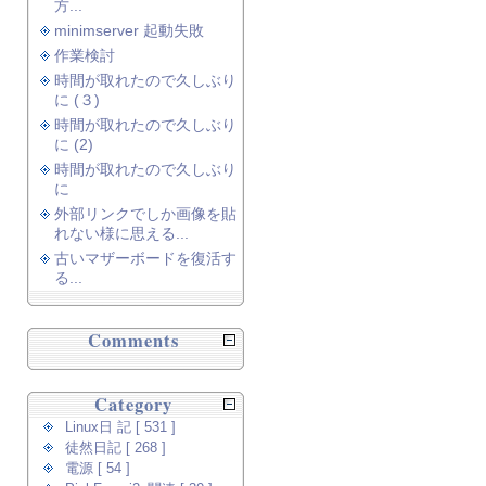
方...
minimserver 起動失敗
作業検討
時間が取れたので久しぶり
に (３)
時間が取れたので久しぶり
に (2)
時間が取れたので久しぶり
に
外部リンクでしか画像を貼
れない様に思える...
古いマザーボードを復活す
る...
Comments
Category
Linux日 記 [ 531 ]
徒然日記 [ 268 ]
電源 [ 54 ]