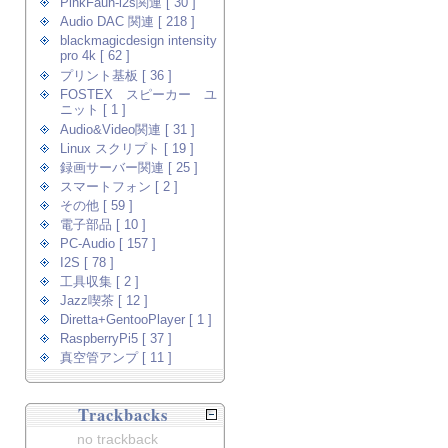
PinkFaun-i2s関連 [ 30 ]
Audio DAC 関連 [ 218 ]
blackmagicdesign intensity
pro 4k [ 62 ]
プリント基板 [ 36 ]
FOSTEX スピーカー ユ
ニット [ 1 ]
Audio&Video関連 [ 31 ]
Linux スクリプト [ 19 ]
録画サーバー関連 [ 25 ]
スマートフォン [ 2 ]
その他 [ 59 ]
電子部品 [ 10 ]
PC-Audio [ 157 ]
I2S [ 78 ]
工具収集 [ 2 ]
Jazz喫茶 [ 12 ]
Diretta+GentooPlayer [ 1 ]
RaspberryPi5 [ 37 ]
真空管アンプ [ 11 ]
Trackbacks
no trackback