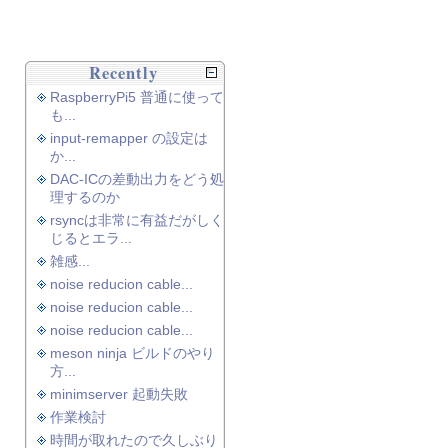
Recently
RaspberryPi5 普通に使って
も...
input-remapper の設定は
か...
DAC-ICの差動出力をどう処
理するのか
rsyncは非常に有益だがしく
じるとエラ...
雑感...
noise reducion cable...
noise reducion cable...
noise reducion cable...
meson ninja ビルドのやり
方...
minimserver 起動失敗
作業検討
時間が取れたので久しぶり