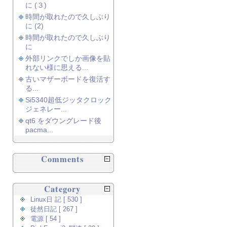
に (３)
時間が取れたので久しぶり
に (2)
時間が取れたので久しぶり
に
外部リンクでしか画像を貼
れない様に思える...
古いマザーボードを復活す
る...
Si5340超低ジッタクロック
ジェネレー...
qt6 をダウングレード後
pacma...
Comments
Category
Linux日 記 [ 530 ]
徒然日記 [ 267 ]
電源 [ 54 ]