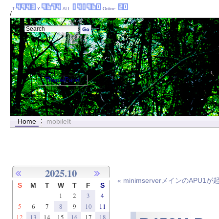
T:
Y:
ALL:
Online:
/
ThemePanel
Home
mobileIt
2025.10
« minimserverメインのAP
S
M
T
W
T
F
S
1
2
3
4
5
6
7
8
9
10
11
12
13
14
15
16
17
18