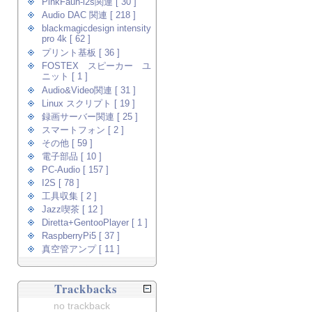
PinkFaun-i2s関連 [ 30 ]
Audio DAC 関連 [ 218 ]
blackmagicdesign intensity
pro 4k [ 62 ]
プリント基板 [ 36 ]
FOSTEX スピーカー ユ
ニット [ 1 ]
Audio&Video関連 [ 31 ]
Linux スクリプト [ 19 ]
録画サーバー関連 [ 25 ]
スマートフォン [ 2 ]
その他 [ 59 ]
電子部品 [ 10 ]
PC-Audio [ 157 ]
I2S [ 78 ]
工具収集 [ 2 ]
Jazz喫茶 [ 12 ]
Diretta+GentooPlayer [ 1 ]
RaspberryPi5 [ 37 ]
真空管アンプ [ 11 ]
Trackbacks
no trackback