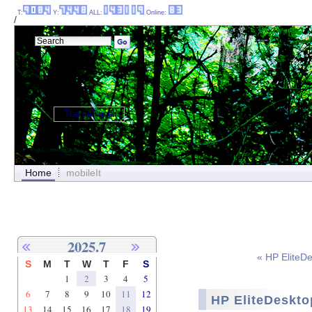
T:
Y:
ALL:
Online:
/
ThemePanel
Home
mobileIt
2025.7
« HP Elite
S
M
T
W
T
F
S
1
2
3
4
5
6
7
8
9
10
11
12
HP EliteDeskt
13
14
15
16
17
18
19