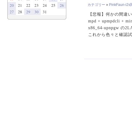
20
21
22
23
24
25
26
カテゴリー
»
PinkFaun-i2
27
28
29
30
31
【悲報】何かの間違い
mpd + upmpdcli 
x86_64-upnp
これから色々と確認試験