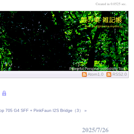
Created in 0.0525 sec.
Powerful Perspnal-publishing Tool
Atom1.0
RSS2.0
top 705 G4 SFF + PinkFaun I2S Bridge（3） »
2025/7/26