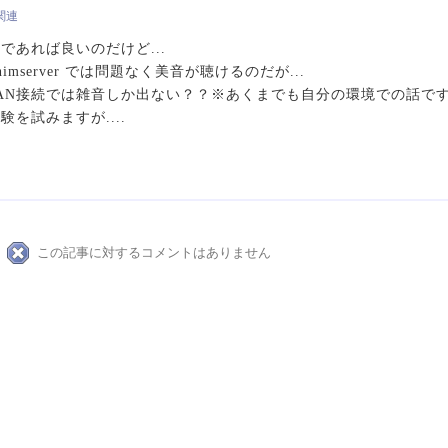
s関連
であれば良いのだけど...
+ minimserver では問題なく美音が聴けるのだが...
gw の2LAN接続では雑音しか出ない？？※あくまでも自分の環境での話で
を試みますが....
この記事に対するコメントはありません