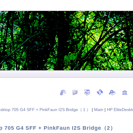
Desktop 705 G4 SFF + PinkFaun I2S Bridge（１）
|
Main
|
HP EliteDesk
op 705 G4 SFF + PinkFaun I2S Bridge（2）