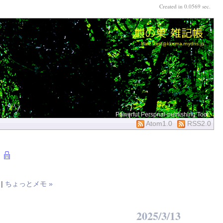
Created in 0.0569 sec.
Powerful Perspnal-publishing Tool
Atom1.0
RSS2.0
|
ちょっとメモ »
2025/3/13