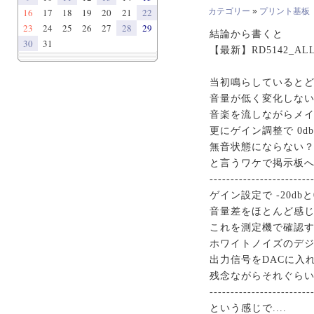
16
17
18
19
20
21
22
カテゴリー
»
プリント基板
23
24
25
26
27
28
29
結論から書くと
30
31
【最新】RD5142_AL
当初鳴らしていると
音量が低く変化しな
音楽を流しながらメ
更にゲイン調整で 0d
無音状態にならない
と言うワケで掲示板
------------------------
ゲイン設定で -20db
音量差をほとんど感
これを測定機で確認
ホワイトノイズのデ
出力信号をDACに入
残念ながらそれぐらいし
------------------------
という感じで....