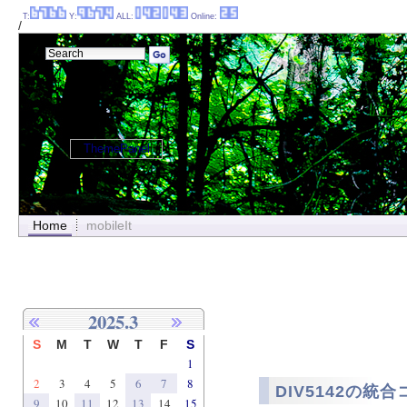
T:
Y:
ALL:
Online:
/
ThemePanel
Home
mobileIt
2025.3
S
M
T
W
T
F
S
1
2
3
4
5
6
7
8
DIV5142の統
9
10
11
12
13
14
15