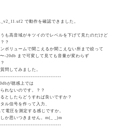
L_v2_11.uf2 で動作を確認できました。
どうも高音域がキツイのでレベルを下げて見たのだけど
い？？
インボリュームで聞こえるか聞こえない所まで絞って
b〜-20db まで可変して見ても音量が変わらず
？？
へ質問してみました。
-----------------------------------
と0dbが聴感上では
じられないのです。？？
するとしたらどうすれば良いですか？
ジタル信号を作って入力、
れて電圧を測定する感じですか。
か思いつきません。m(_ _)m
-----------------------------------