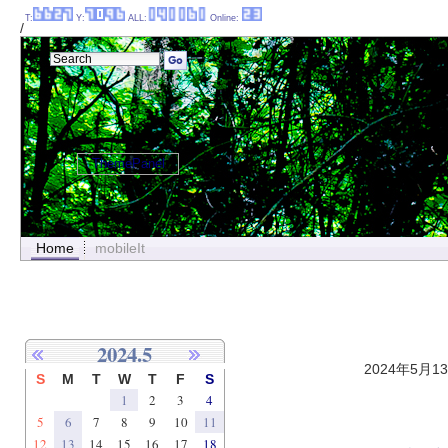
T:
Y:
ALL:
Online:
/
ThemePanel
Home
mobileIt
2024.5
2024年5月1
S
M
T
W
T
F
S
1
2
3
4
5
6
7
8
9
10
11
12
13
14
15
16
17
18