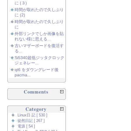
に (３)
時間が取れたので久しぶり
に (2)
時間が取れたので久しぶり
に
外部リンクでしか画像を貼
れない様に思える...
古いマザーボードを復活す
る...
Si5340超低ジッタクロック
ジェネレー...
qt6 をダウングレード後
pacma...
Comments
Category
Linux日 記 [ 530 ]
徒然日記 [ 267 ]
電源 [ 54 ]