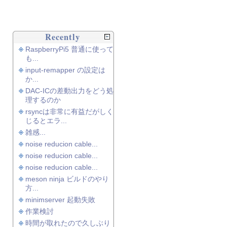
Recently
RaspberryPi5 普通に使って
も...
input-remapper の設定は
か...
DAC-ICの差動出力をどう処
理するのか
rsyncは非常に有益だがしく
じるとエラ...
雑感...
noise reducion cable...
noise reducion cable...
noise reducion cable...
meson ninja ビルドのやり
方...
minimserver 起動失敗
作業検討
時間が取れたので久しぶり