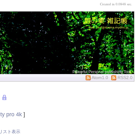
Created in 0.0848 sec.
Powerful Perspnal-publishing Tool
Atom1.0
RSS2.0
ty pro 4k
]
リスト表示