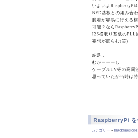
いよいよRaspberr
NFD基板との組み合
脱着が容易に行える
可能？ならRaspbe
I2S横取り基板のPLL
妄想が膨らむ(笑)
蛇足...
むかーーーし
ケーブルTV等の高周
思っていたが当時は
RaspberryP
カテゴリー
»
blackmagicdesi