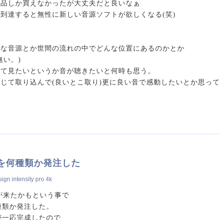
古品しか買えなかったが大丈夫だと良いなぁ
到達すると無性に新しい音源ソフトが欲しくなる(笑)
きな音源とか世間の流れの中でどんな位置にあるのかとか
無い。)
じて見たいというか音が聴きたいと何時も思う。
じて取り込んで(良いとこ取り)更に良い音で感動したいとか思っ
ーを何種類か発注した
gn intensity pro 4k
時が来たかもという事で
種類か発注した。
板が一応完成したので