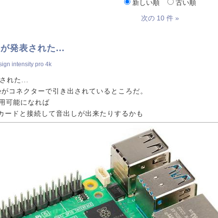
新しい順
古い順
次の 10 件 »
 5 が発表された...
gn intensity pro 4k
表された...
Ieがコネクターで引き出されているところだ。
が使用可能になれば
 Bridgeカードと接続して音出しが出来たりするかも