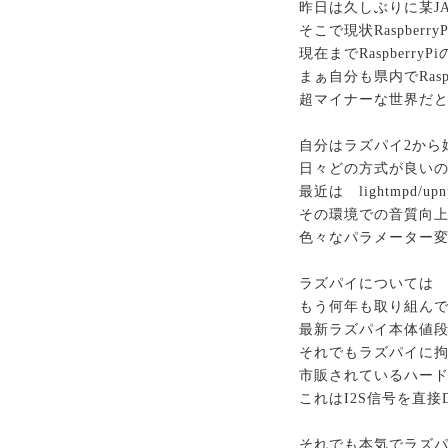
昨日は久しぶりに某JAZ
そこで現状Raspber
現在までRaspber
まぁ自分も県内でRas
超マイナーな世界だと
自分はラズパイ2から
日々どの方式が良い
最近は lightmpd/
その環境での音質向
色々なパラメーター
ラズパイについて
もう何年も取り組ん
最新ラズパイ本体値
それでもラズパイに
市販されているハード
これはI2S信号を直
それでも本気でラズ