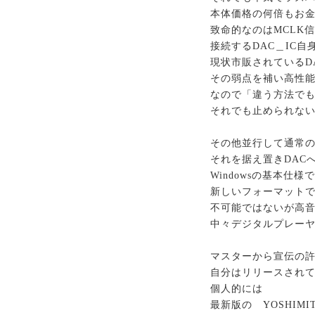
本体価格の何倍もお
致命的なのはMCLK
接続するDAC＿IC
現状市販されているD
その弱点を補い高性
なので「違う方法でも
それでも止められないの
その他並行して通常の
それを据え置きDAC
Windowsの基本仕
新しいフォーマットで
不可能ではないが高
中々デジタルプレーヤ
マスターから宣伝の
自分はリリースされ
個人的には
最新版の YOSHIMITS