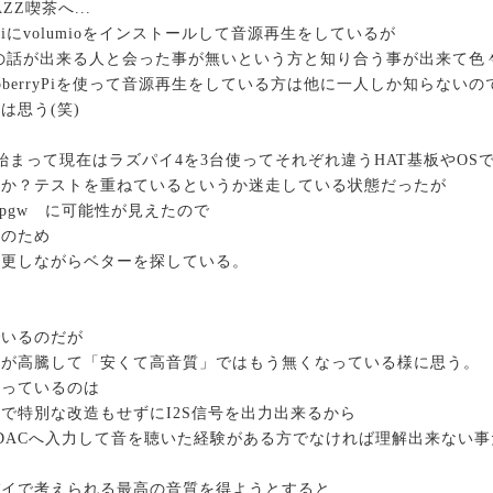
Z喫茶へ...
ryPiにvolumioをインストールして音源再生をしているが
ryPiの話が出来る人と会った事が無いという方と知り合う事が出来て
pberryPiを使って音源再生をしている方は他に一人しか知らないの
は思う(笑)
始まって現在はラズパイ4を3台使ってそれぞれ違うHAT基板やOS
のか？テストを重ねているというか迷走している状態だったが
upnpgw に可能性が見えたので
上のため
変更しながらベターを探している。
は
でいるのだが
段が高騰して「安くて高音質」ではもう無くなっている様に思う。
拘っているのは
で特別な改造もせずにI2S信号を出力出来るから
接DACへ入力して音を聴いた経験がある方でなければ理解出来ない
パイで考えられる最高の音質を得ようとすると