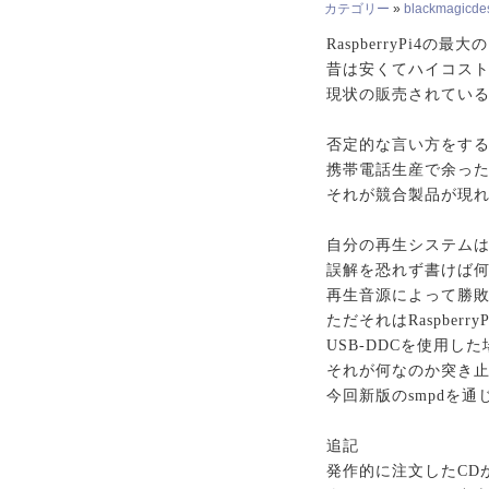
カテゴリー
»
blackmagicdesi
RaspberryPi4
昔は安くてハイコス
現状の販売されている
否定的な言い方をす
携帯電話生産で余った
それが競合製品が現
自分の再生システムはRasp
誤解を恐れず書けば何
再生音源によって勝
ただそれはRaspber
USB-DDCを使用
それが何なのか突き止め
今回新版のsmpdを
追記
発作的に注文したCDが