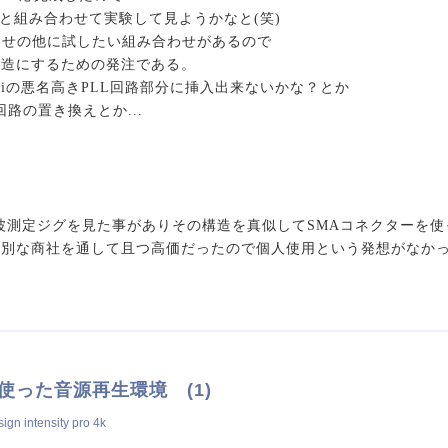
yPi4と組み合わせて実験して見ようかなと(笑)
わせの他に試したい組み合わせがあるので
構造にするための発注である。
rryPiの悪名高きPLL回路部分に挿入出来ないかな？とか
回路の置き換えとか...
波測定ジグを見た事がありその構造を真似してSMAコネクターを使
特別な商社を通して且つ高価だったので個人使用という発想がなか
i を使った音源再生環境 (1)
gn intensity pro 4k