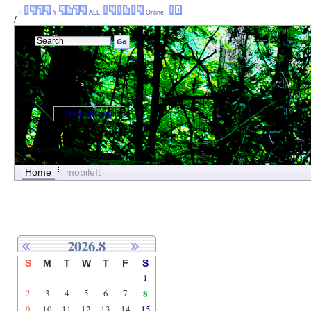
T:
Y:
ALL:
Online:
/
ThemePanel
Home
mobileIt
2026.8
S
M
T
W
T
F
S
1
2
3
4
5
6
7
8
9
10
11
12
13
14
15