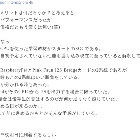
gn intensity pro 4k
の最大のメリットは何だろうか？と考えると
トパフォーマンスだったが
価格だともう安くは無い(笑)
るなら
CPUを使った学習教材がスタートのSOCである。
れ当初予定されていない性能を盛り込み現在に至っていると解釈し
berryPi4とPink Faun I2S Bridgeカードの2系統であるが
時もこの2系統はいい勝負をしている。
敗が分かれる時もあった。
ryPi4がそのGPIOからI2Sを出力する場合に限っていた。
した場合は優等生的音はするのだが何か足りなく感じていた。
る日が来るのか...
通じて前に進めるかもとかそんな予感がしている。
5枚明日に到着するらしい...