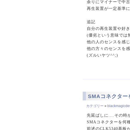
余りにマイナーで中
再生装置が一定基準に
追記
自分の再生装置や好
(優劣という意味では
他の人のセンスを感
他の方々のセンスを感
(ズルいヤツ^^;)
SMAコネクタ
カテゴリー
»
blackmagicdesi
先延ばしに....その
SMAコネクターを何
前述のCLK5340基