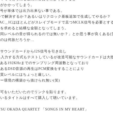
金がかかってしまう。
信号が単体では出力出来ない事である。
自身で解決するか？あるいはリクロック基板追加で生成してやるか？
AC＿ICはほとんどがスレイブモードで且つMCLK信号を必要とす
能を求めると結構な金額となってしまう。
同レベルの音が得られるのでは無いか？」とか思う事が良くある(
は何故だろうか...
サウンドカードからI2S信号を引き出し
へ入力する方式もテストしているが改造可能なサウンドカードは大
様である192KHzまでのサンプリング周波数となっており
あるDSD音源の再生はPCM変換をすることにより
音質レベルにはちょっと厳しい。
ー環境の構築から抜けられ無い(笑)
許可をいただいたのでリンクを貼ります。
ているタイトルはすべて購入して聴いています。
U OKADA QUARTET 「SONGS IN MY HEART」